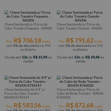
Chave Sextavada p/ Porca do
Chave Sextavada p/ Porca do
Cubo Traseiro Pequeno - RAVEN
Cubo Traseiro Grande - RAVEN
R$
706
,
18
R$
791
,
62
Por:
/cada
Por:
/cada
com
5% de desconto
no PIX
com
5% de desconto
no PIX
ou Boleto
ou Boleto
Ou em até
12
de
R$
61
,
94
no
Ou em até
12
de
R$
69
,
44
no
cartão
cartão
Chave Sextavada de 3/4" p/
Chave Sextavada p/ Porca do
Porca do Cubo Traseiro -
Cubo de Roda Traseiro - RAVEN
RAVEN R744147
R764003
R$
583
,
56
R$
872
,
68
Por:
/cada
Por:
/cada
com
5% de desconto
no PIX
com
5% de desconto
no PIX