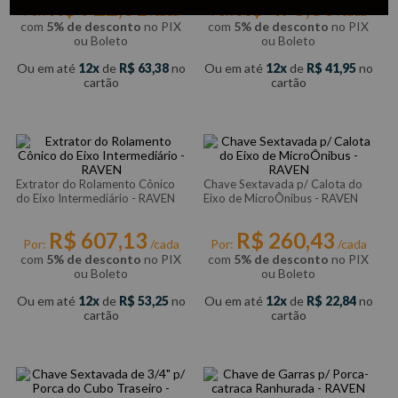
R$
722
,
61
R$
478
,
30
Por:
/cada
Por:
/cada
com
5% de desconto
no PIX
com
5% de desconto
no PIX
ou Boleto
ou Boleto
Ou em até
12
de
R$
63
,
38
no
Ou em até
12
de
R$
41
,
95
no
cartão
cartão
Extrator do Rolamento Cônico
Chave Sextavada p/ Calota do
do Eixo Intermediário - RAVEN
Eixo de MicroÔnibus - RAVEN
R$
607
,
13
R$
260
,
43
Por:
/cada
Por:
/cada
com
5% de desconto
no PIX
com
5% de desconto
no PIX
ou Boleto
ou Boleto
Ou em até
12
de
R$
53
,
25
no
Ou em até
12
de
R$
22
,
84
no
cartão
cartão