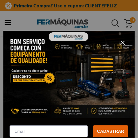
Primeira Compra? Use o cupom: CLIENTEFELIZ
0
Buscar
equipamento auto center
elevadores e rampas
sapatas
Sapatas
3
Filtrar
Sapata para elevador de
Sapata para elevador de
borracha de 135 mm -
borracha com encaixe de 135
SHOWBOR
mm - SHOWBOR
CADASTRAR