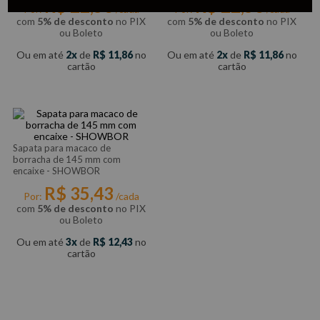
R$
22
,
53
R$
22
,
53
Por:
/cada
Por:
/cada
com
5% de desconto
no PIX
com
5% de desconto
no PIX
ou Boleto
ou Boleto
Ou em até
2
de
R$
11
,
86
no
Ou em até
2
de
R$
11
,
86
no
cartão
cartão
Sapata para macaco de
borracha de 145 mm com
encaixe - SHOWBOR
R$
35
,
43
Por:
/cada
com
5% de desconto
no PIX
ou Boleto
Ou em até
3
de
R$
12
,
43
no
cartão