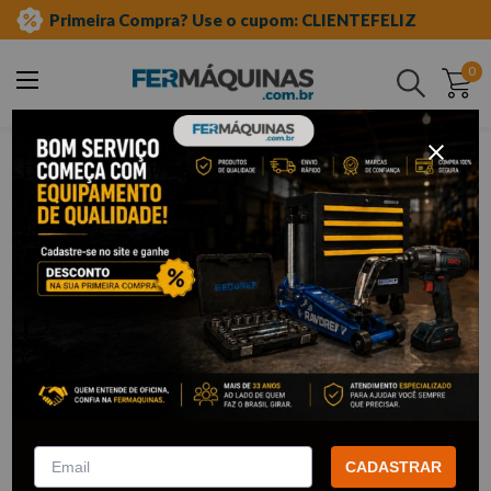
Primeira Compra? Use o cupom: CLIENTEFELIZ
0
Buscar
equipamento auto center
banqueta
Banqueta
10
Filtrar
Banco Móvel para Mecânico
Banqueta Fixa para Mecânico
Sem Gaveta Preto – BMPT
R19352001 - 3301877
FERCAR
GEDORE RED
CADASTRAR
R$
266
,
85
R$
207
,
30
Por:
/cada
Por:
/cada