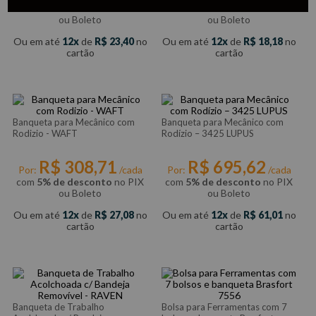
com
5% de desconto
no PIX
com
5% de desconto
no PIX
ou Boleto
ou Boleto
Ou em até
12
de
R$
23
,
40
no
Ou em até
12
de
R$
18
,
18
no
cartão
cartão
Banqueta para Mecânico com
Banqueta para Mecânico com
Rodizio - WAFT
Rodízio – 3425 LUPUS
R$
308
,
71
R$
695
,
62
Por:
/cada
Por:
/cada
com
5% de desconto
no PIX
com
5% de desconto
no PIX
ou Boleto
ou Boleto
Ou em até
12
de
R$
27
,
08
no
Ou em até
12
de
R$
61
,
01
no
cartão
cartão
Banqueta de Trabalho
Bolsa para Ferramentas com 7