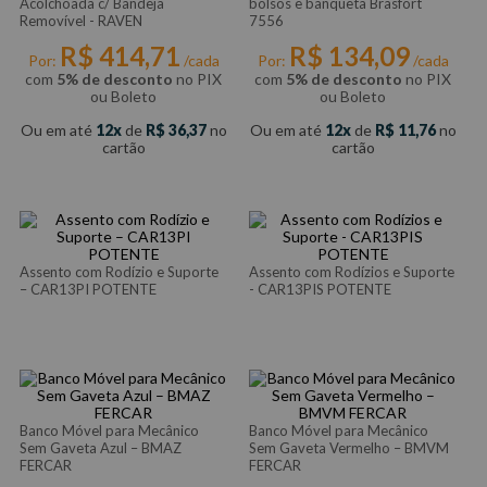
Acolchoada c/ Bandeja
bolsos e banqueta Brasfort
Removível - RAVEN
7556
R$
414
,
71
R$
134
,
09
Por:
/cada
Por:
/cada
com
5% de desconto
no PIX
com
5% de desconto
no PIX
ou Boleto
ou Boleto
Ou em até
12
de
R$
36
,
37
no
Ou em até
12
de
R$
11
,
76
no
cartão
cartão
Assento com Rodízio e Suporte
Assento com Rodízios e Suporte
– CAR13PI POTENTE
- CAR13PIS POTENTE
Banco Móvel para Mecânico
Banco Móvel para Mecânico
Sem Gaveta Azul – BMAZ
Sem Gaveta Vermelho – BMVM
FERCAR
FERCAR