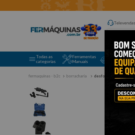
Televenda
Digite aqui o q
Todas as
Ferramentas
Ferramentas 
categorias
Manuais
e Máquinas
borracharia
desforcímetro