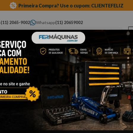
Primeira Compra? Use o cupom: CLIENTEFELIZ
s
(11) 2065-9002
Whatsapp
(11) 20659002
ue você procura...
Elétricas
Ferramentas
Ferramentas
Eq
Pneumáticas
Automotivas Especiais
Au
Cli
D
p
6