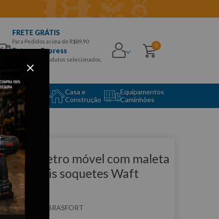
FRETE GRÁTIS
Para Pedidos acima de R$89,90
0
Entrega Express
para CEPS e produtos selecionados,
Aproveite!
uipamento
Casa e
Equipamentos
to Center
Construção
Caminhões
que e veja!
esforcímetro móvel com maleta
lástica dois soquetes Waft
314
:
F6314
BRASFORT