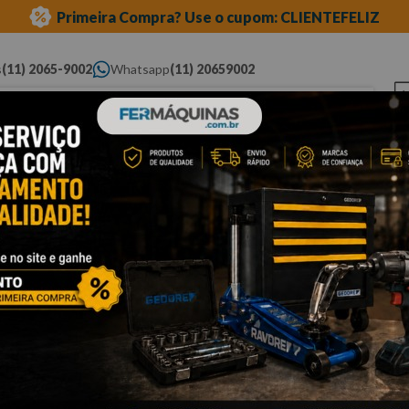
Primeira Compra? Use o cupom: CLIENTEFELIZ
s
(11) 2065-9002
Whatsapp
(11) 20659002
ue você procura...
Elétricas
Ferramentas
Ferramentas
Eq
Pneumáticas
Automotivas Especiais
Au