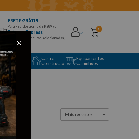
FRETE GRÁTIS
Para Pedidos acima de R$89,90
0
Entrega Express
para CEPS e produtos selecionados,
Aproveite!
uipamento
Casa e
Equipamentos
to Center
Construção
Caminhões
Mais recentes