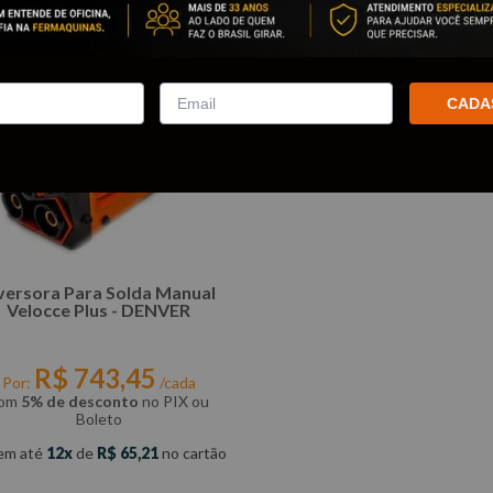
CADA
versora Para Solda Manual
Velocce Plus - DENVER
R$
743
,
45
Por:
/cada
om
5% de desconto
no PIX ou
Boleto
em até
12
de
R$
65
,
21
no cartão