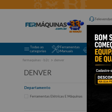
Televenda
Digite aqui o q
Todas as
Ferramentas
Ferramentas 
categorias
Manuais
e Máquinas
denver
DENVER
Departamento
1
Ferramentas Elétricas E Máquinas