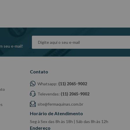
COMPRAR
m seu e-mail!
Contato
Whatsapp:
(11) 2065-9002
nto
Televendas:
(11) 2065-9002
site@fermaquinas.com.br
es
Horário de Atendimento
Seg à Sex das 8h às 18h | Sáb das 8h às 12h
Endereço