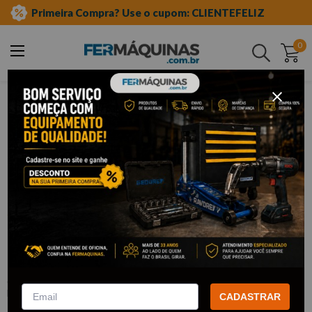
Primeira Compra? Use o cupom: CLIENTEFELIZ
0
Buscar
equipamento auto center
acessórios para oficina
luminárias e pendentes
Clique e veja!
Cordão de luz LED plug tomada bivolt.
- SUPERSAFE
:
51515
SUPERSAFE
CADASTRAR