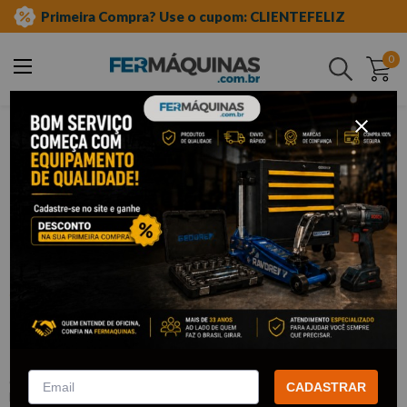
Primeira Compra? Use o cupom: CLIENTEFELIZ
0
Buscar
ferramentas automotivas especiais
linha chevrolet-gm
motor
Clique e veja!
Chave Hexalobular T55 p/ Parafusos
do Cabeçote - RAVEN
:
R131154
CADASTRAR
RAVEN