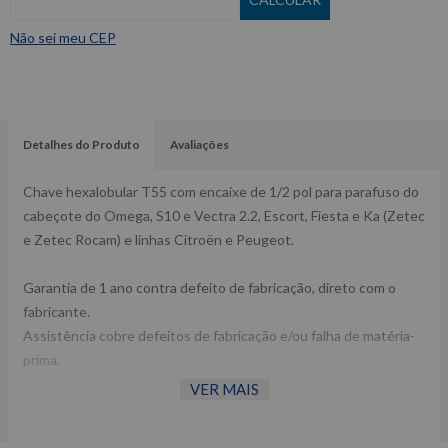
Não sei meu CEP
Detalhes do Produto
Avaliações
Chave hexalobular T55 com encaixe de 1/2 pol para parafuso do
cabeçote do Omega, S10 e Vectra 2.2, Escort, Fiesta e Ka (Zetec
e Zetec Rocam) e linhas Citroën e Peugeot.
Garantia de 1 ano contra defeito de fabricação, direto com o
fabricante.
Assistência cobre defeitos de fabricação e/ou falha de matéria-
prima.
VER MAIS
Raven 131154