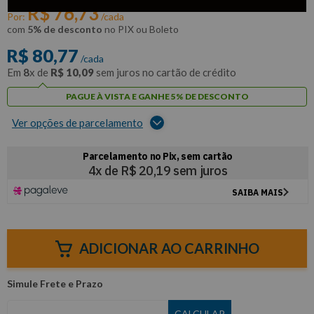
R$
76
,
73
Por:
/cada
com
5% de desconto
no PIX ou Boleto
R$
80
,
77
/cada
Em
8
x de
R$
10
,
09
sem juros no cartão de crédito
PAGUE À VISTA E GANHE 5% DE DESCONTO
Ver opções de parcelamento
ADICIONAR AO CARRINHO