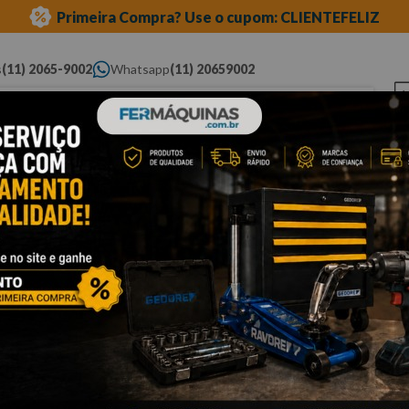
Primeira Compra? Use o cupom: CLIENTEFELIZ
s
(11) 2065-9002
Whatsapp
(11) 20659002
ue você procura...
Elétricas
Ferramentas
Ferramentas
Eq
Pneumáticas
Automotivas Especiais
Au
Cli
C
Po
co