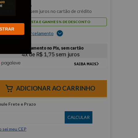
$
7
,
01
/cada
m
1
x de
R$
7
,
01
sem juros no cartão de crédito
PAGUE À VISTA E GANHE 5% DE DESCONTO
STRAR
er opções de parcelamento
ADICIONAR AO CARRINHO
o sei meu CEP