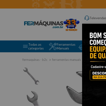
Televenda
Digite aqui o q
Todas as
Ferramentas
Ferramentas 
categorias
Manuais
e Máquinas
ferramentas manuais
chave fixa