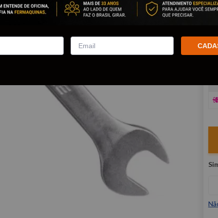
R
E
CADA
V
Nã