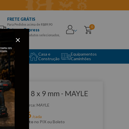
FRETE GRÁTIS
Para Pedidos acima de R$89,90
0
Entrega Express
para CEPS e produtos selecionados,
Aproveite!
uipamento
Casa e
Equipamentos
to Center
Construção
Caminhões
que e veja!
have Fixa 8 x 9 mm - MAYLE
:
100004MY
MAYLE
R$
6
,
66
r:
/cada
m
5% de desconto
no PIX ou Boleto