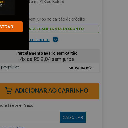
m
5% de desconto
no PIX ou Boleto
$
8
,
15
/cada
m
1
x de
R$
8
,
15
sem juros no cartão de crédito
STRAR
PAGUE À VISTA E GANHE 5% DE DESCONTO
er opções de parcelamento
ADICIONAR AO CARRINHO