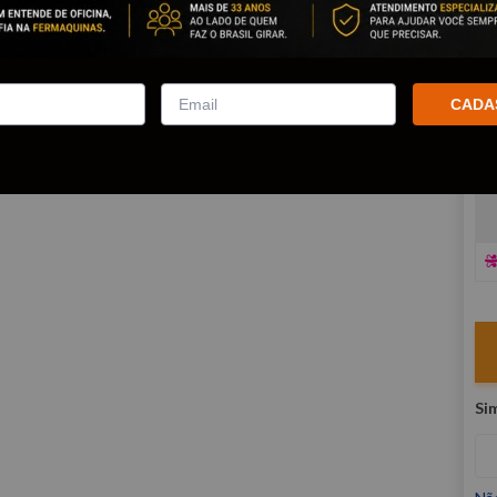
co
R
E
CADA
V