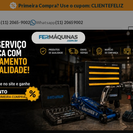
Primeira Compra? Use o cupom: CLIENTEFELIZ
s
(11) 2065-9002
Whatsapp
(11) 20659002
ue você procura...
Elétricas
Ferramentas
Ferramentas
Eq
Pneumáticas
Automotivas Especiais
Au
Cli
C
S
Po