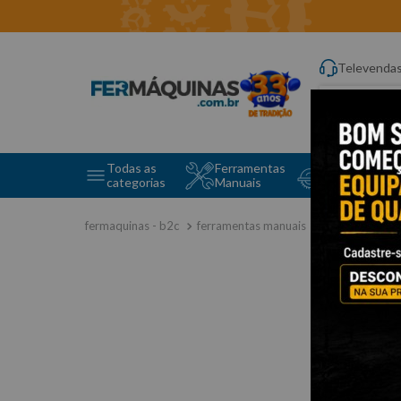
Televenda
Digite aqui o q
Todas as
Ferramentas
Ferramentas 
categorias
Manuais
e Máquinas
ferramentas manuais
chave fixa