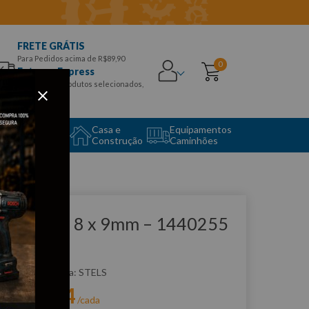
FRETE GRÁTIS
Para Pedidos acima de R$89,90
0
Entrega Express
para CEPS e produtos selecionados,
Aproveite!
uipamento
Casa e
Equipamentos
to Center
Construção
Caminhões
que e veja!
have Fixa 8 x 9mm – 1440255
TELS
:
1440255
STELS
R$
7
,
74
r:
/cada