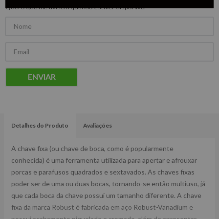
Quero que me avisem quando estiver disponível
ENVIAR
Detalhes do Produto
Avaliações
A chave fixa (ou chave de boca, como é popularmente
conhecida) é uma ferramenta utilizada para apertar e afrouxar
porcas e parafusos quadrados e sextavados. As chaves fixas
poder ser de uma ou duas bocas, tornando-se então multiuso, já
que cada boca da chave possui um tamanho diferente. A chave
fixa da marca Robust é fabricada em aço Robust-Vanadium e
possui acabamento niquelado e cromado, além de apresentar