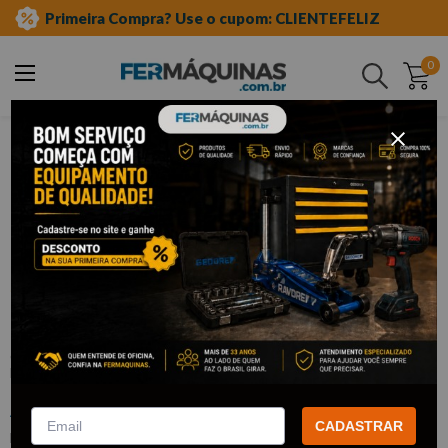
Primeira Compra? Use o cupom: CLIENTEFELIZ
0
Buscar
ferramentas manuais
chave fixa
Clique e veja!
Chave Fixa 8 x 9 mm – Robust
:
12B8X9
ROBUST
CADASTRAR
Este produto não está disponível no momento