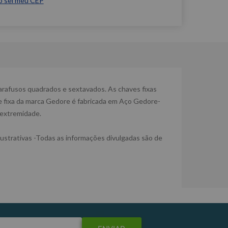
o sei meu CEP
parafusos quadrados e sextavados. As chaves fixas
e fixa da marca Gedore é fabricada em Aço Gedore-
 extremidade.
trativas -Todas as informações divulgadas são de