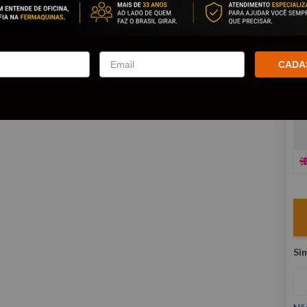
co
R
E
CADA
V