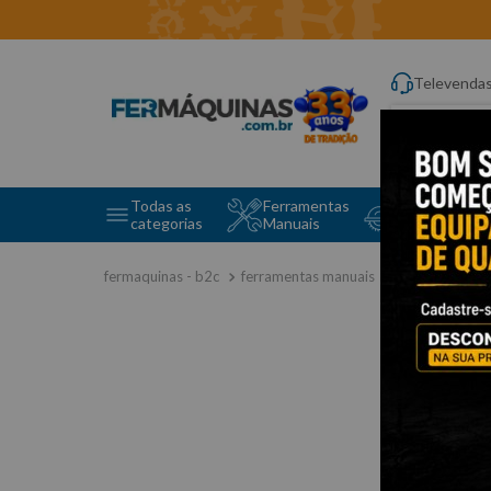
Televenda
Digite aqui o q
Todas as
Ferramentas
Ferramentas 
categorias
Manuais
e Máquinas
ferramentas manuais
chave fixa