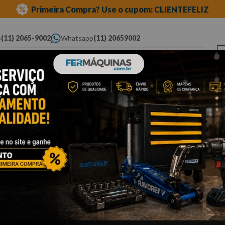
Primeira Compra? Use o cupom: CLIENTEFELIZ
s
(11) 2065-9002
Whatsapp
(11) 20659002
ue você procura...
Elétricas
Ferramentas
Ferramentas
Eq
Pneumáticas
Automotivas Especiais
Au
Cli
C
6
Po