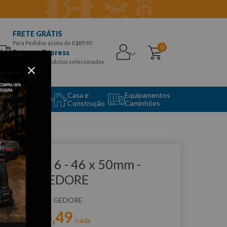
FRETE GRÁTIS
Para Pedidos acima de R$89,90
0
Entrega Express
para CEPS e produtos selecionados,
Aproveite!
uipamento
Casa e
Equipamentos
to Center
Construção
Caminhões
que e veja!
have Fixa 6 - 46 x 50mm -
46X50 GEDORE
:
646x50
GEDORE
R$
176
,
49
r:
/cada