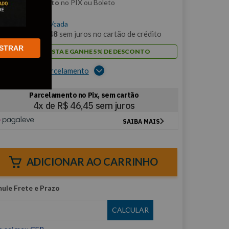
m
5% de desconto
no PIX ou Boleto
$
185
,
78
/cada
m
12
x de
R$
15
,
48
sem juros no cartão de crédito
STRAR
PAGUE À VISTA E GANHE 5% DE DESCONTO
er opções de parcelamento
ADICIONAR AO CARRINHO