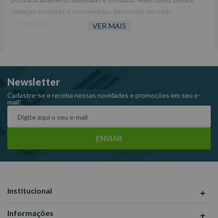
cabeças estreitas e com medidas diferentes em cada
extremidade.
VER MAIS
Fornecedor: Gedore.
Largura: 326 mm.
Peso: 0,540 kg.
Newsletter
Referência: 6 – 30x34 mm.
Cadastre-se e receba nossas novidades e promoções em seu e-
mail!
ENVIAR
Institucional
Informações