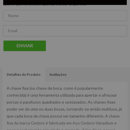
Quero que me avisem quando estiver disponível
ENVIAR
Detalhes do Produto
Avaliações
A chave fixa (ou chave de boca, como é popularmente
conhecida) é uma ferramenta utilizada para apertar e afrouxar
porcas e parafusos quadrados e sextavados. As chaves fixas
poder ser de uma ou duas bocas, tornando-se então multiuso, já
que cada boca da chave possui um tamanho diferente. A chave
fixa da marca Gedore é fabricada em Aço Gedore-Vanadium e
possui acabamento niquelado e cromado. Além disso, possui