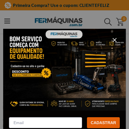
Primeira Compra? Use o cupom: CLIENTEFELIZ
0
Buscar
ferramentas manuais
chave fixa
Clique e veja!
Chave Fixa 30 x 34 mm - GEDORE
:
630X34
GEDORE
CADASTRAR
Este produto não está disponível no momento