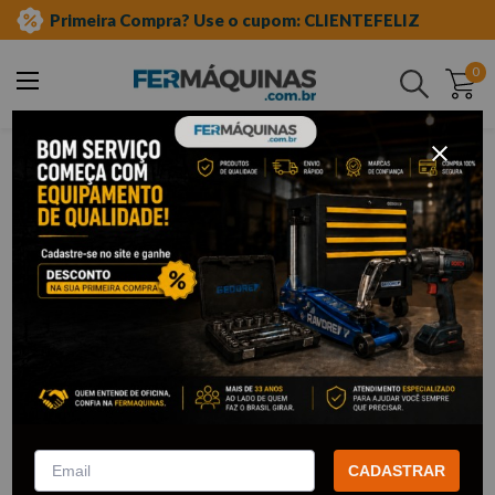
Primeira Compra? Use o cupom: CLIENTEFELIZ
0
Buscar
ferramentas manuais
chave fixa
CADASTRAR