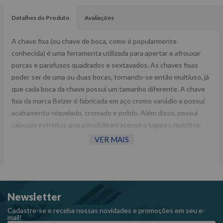
Detalhes do Produto
Avaliações
A chave fixa (ou chave de boca, como é popularmente
conhecida) é uma ferramenta utilizada para apertar e afrouxar
porcas e parafusos quadrados e sextavados. As chaves fixas
poder ser de uma ou duas bocas, tornando-se então multiuso, já
que cada boca da chave possui um tamanho diferente. A chave
fixa da marca Belzer é fabricada em aço cromo vanádio e possui
acabamento niquelado, cromado e polido. Além disso, possui
cabeças estreitas que possibilitam acesso a lugares restritos.
VER MAIS
Fornecedor: Belzer.
Largura: 172,0 mm.
Peso: 0,064 kg.
Referência: 300013B.
Newsletter
Cadastre-se e receba nossas novidades e promoções em seu e-
mail!