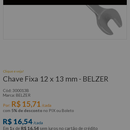
Clique e veja!
Chave Fixa 12 x 13 mm - BELZER
:
300013B
BELZER
R$
15
,
71
Por:
/cada
com
5% de desconto
no PIX ou Boleto
R$
16
,
54
/cada
Em
1
x de
R$
16
,
54
sem juros no cartão de crédito