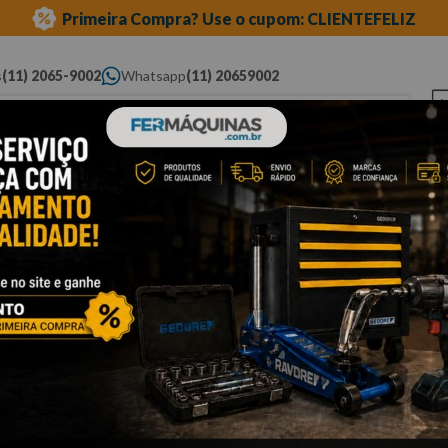
Primeira Compra? Use o cupom: CLIENTEFELIZ
s
(11) 2065-9002
Whatsapp
(11) 20659002
ue você procura...
Elétricas
Ferramentas
Ferramentas
Eq
Pneumáticas
Automotivas Especiais
Au
Cli
C
R