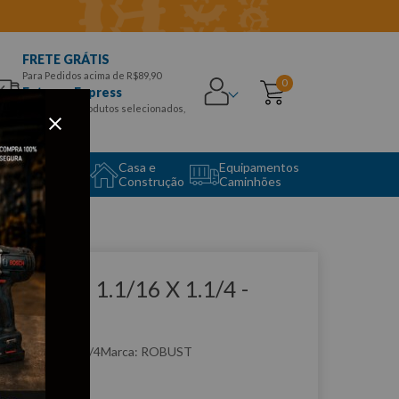
FRETE GRÁTIS
Para Pedidos acima de R$89,90
0
Entrega Express
para CEPS e produtos selecionados,
Aproveite!
uipamento
Casa e
Equipamentos
to Center
Construção
Caminhões
que e veja!
have Fixa 1.1/16 X 1.1/4 -
obust
:
12B11/16X11/4
ROBUST