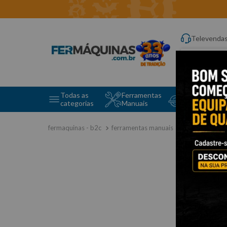
Televenda
Digite aqui o q
Todas as
Ferramentas
Ferramentas 
categorias
Manuais
e Máquinas
ferramentas manuais
chave fixa