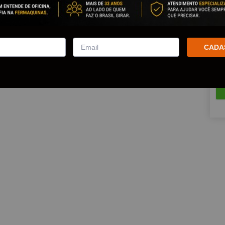
Est
Que
CADA