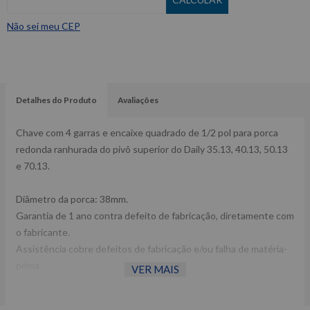
Não sei meu CEP
Detalhes do Produto
Avaliações
Chave com 4 garras e encaixe quadrado de 1/2 pol para porca
redonda ranhurada do pivô superior do Daily 35.13, 40.13, 50.13
e 70.13.
Diâmetro da porca: 38mm.
Garantia de 1 ano contra defeito de fabricação, diretamente com
o fabricante.
Assistência cobre defeitos de fabricação e/ou falha de matéria-
prima.
VER MAIS
Raven 763002