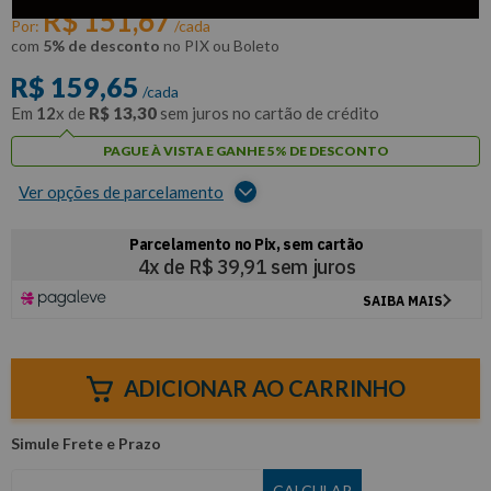
R$
151
,
67
Por:
/cada
com
5% de desconto
no PIX ou Boleto
R$
159
,
65
/cada
Em
12
x de
R$
13
,
30
sem juros no cartão de crédito
PAGUE À VISTA E GANHE 5% DE DESCONTO
Ver opções de parcelamento
ADICIONAR AO CARRINHO