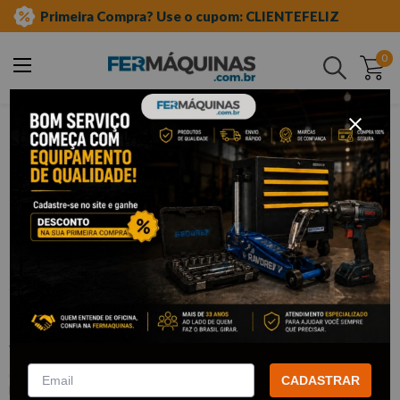
Primeira Compra? Use o cupom: CLIENTEFELIZ
0
Buscar
equipamento caminhões
todos para vw ford iveco
Clique e veja!
Chave de Garras p/ Porca do Pivô
Superior do Daily - RAVEN
:
R763002
CADASTRAR
RAVEN