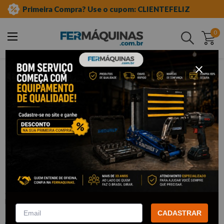
Primeira Compra? Use o cupom: CLIENTEFELIZ
0
Buscar
ferramentas manuais
chave canhão
avulsa
Clique e veja!
Chave Canhão com 6 mm x 125 mm
Brasfort 7522
:
F7522
BRASFORT
CADASTRAR