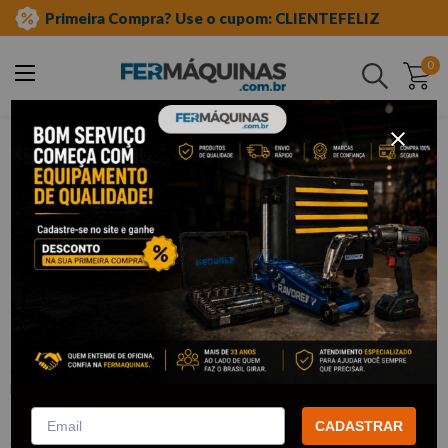
Primeira Compra? Use o cupom: CLIENTEFELIZ
0
Buscar
ferramentas manuais
chave canhão
avulsa
Clique e veja!
Chave Canhão 4X125 mm - CORNETA
:
3109044
CORNETA
R$
17
,
38
Por:
/cada
CADASTRAR
com
5% de desconto
no PIX ou Boleto