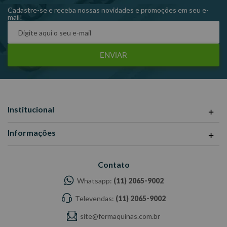
Garantia: 90 dias
Cadastre-se e receba nossas novidades e promoções em seu e-
mail!
Fabricante: EDA
-Imagens meramente ilustrativas
-Todas as informações divulgadas são de responsabilidade do
ENVIAR
Fabricante/ Fornecedor.
Institucional
Informações
Contato
Whatsapp:
(11) 2065-9002
Televendas:
(11) 2065-9002
site@fermaquinas.com.br