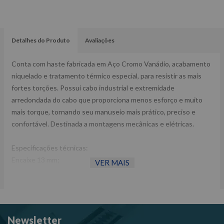
Detalhes do Produto
Avaliações
Conta com haste fabricada em Aço Cromo Vanádio, acabamento
niquelado e tratamento térmico especial, para resistir as mais
fortes torções. Possui cabo industrial e extremidade
arredondada do cabo que proporciona menos esforço e muito
mais torque, tornando seu manuseio mais prático, preciso e
confortável. Destinada a montagens mecânicas e elétricas.
Especificações técnicas:
Encaixe 13 mm;
VER MAIS
Fabricada em Cromo Vanádio.
Dimensões CxLxA (mm): 230x22x22
Peso: 0,100 Kg
Newsletter
Ref: 9VM