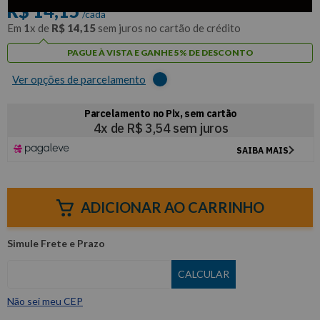
R$
14
,
15
/cada
Em
1
x de
R$
14
,
15
sem juros no cartão de crédito
PAGUE À VISTA E GANHE 5% DE DESCONTO
Ver opções de parcelamento
ADICIONAR AO CARRINHO
Não sei meu CEP