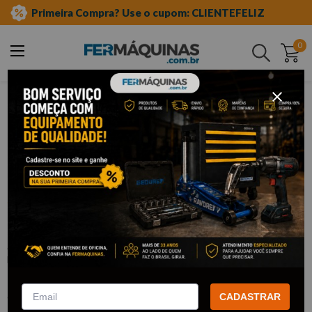
Primeira Compra? Use o cupom: CLIENTEFELIZ
0
Buscar
ferramentas manuais
chave canhão
avulsa
Clique e veja!
Chave Canhão 06 mm - EDA
:
9VM
EDA
R$
13
,
44
Por:
/cada
com
5% de desconto
no PIX ou Boleto
CADASTRAR