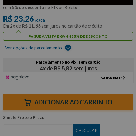
R$
22
,
10
Por:
/cada
com
5% de desconto
no PIX ou Boleto
R$
23
,
26
/cada
Em
2
x de
R$
11
,
63
sem juros no cartão de crédito
PAGUE À VISTA E GANHE 5% DE DESCONTO
Ver opções de parcelamento
ADICIONAR AO CARRINHO