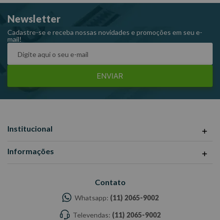
Fabricante:CORNETA
Newsletter
-Imagens meramente ilustrativas.
-Todas as informações divulgadas são de responsabilidade do
Cadastre-se e receba nossas novidades e promoções em seu e-
mail!
Fabricante/fornecedor
ENVIAR
Institucional
Informações
Contato
Whatsapp:
(11) 2065-9002
Televendas:
(11) 2065-9002