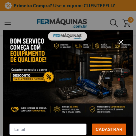
Primeira Compra? Use o cupom: CLIENTEFELIZ
0
Buscar
ferramentas manuais
chave biela
vazada
Clique e veja!
Chave Biela Curta Vazada 18 mm -
3610218 CORNETA
:
3610218
CORNETA
CADASTRAR