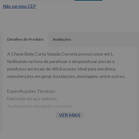
Não sei meu CEP
Detalhes do Produto
Avaliações
A Chave Biela Curta Vazada Corneta possui corpo em L
facilitando na hora de parafusar e desparafusar porcas e
parafusos em locais de difícil acesso Ideal para mecânica,
manutenções em geral, instalações, montagem, entre outros.
Especificações Técnicas:
Fabricada em aço carbono
Acabamento niquelado e cromado
VER MAIS
Dimensões CxLxA (mm): 55 x 26 x 200
Ref: 3610218
Garantia: 90 dias