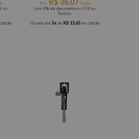
R$
36
,
07
a
Por:
/cada
X ou
com
5% de desconto
no PIX ou
Boleto
cartão
Ou em até
3
de
R$
12
,
65
no cartão
COMPRAR