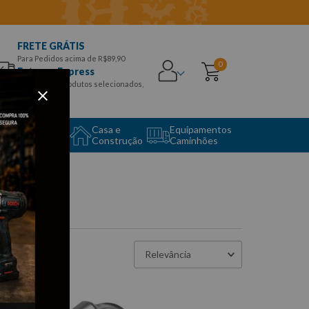
FRETE GRÁTIS
Para Pedidos acima de R$89,90
0
Entrega Express
para CEPS e produtos selecionados,
Aproveite!
uipamento
Casa e
Equipamentos
to Center
Construção
Caminhões
Relevância