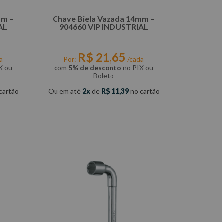
mm –
Chave Biela Vazada 14mm –
AL
904660 VIP INDUSTRIAL
R$
21
,
65
a
Por:
/cada
X ou
com
5% de desconto
no PIX ou
Boleto
cartão
Ou em até
2
de
R$
11
,
39
no cartão
COMPRAR