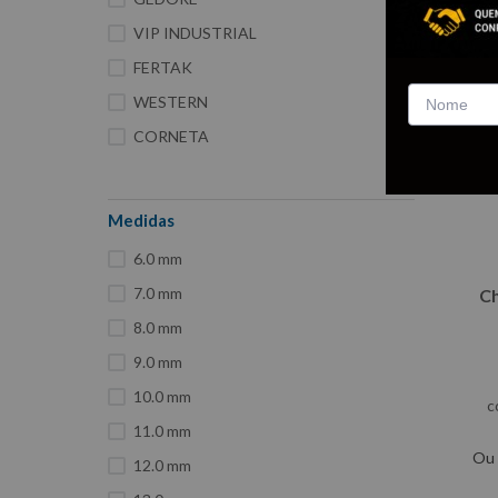
VIP INDUSTRIAL
FERTAK
WESTERN
CORNETA
Medidas
6.0 mm
7.0 mm
Ch
8.0 mm
9.0 mm
10.0 mm
c
11.0 mm
Ou
12.0 mm