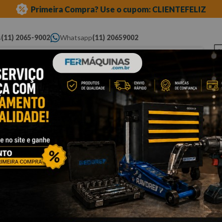
Primeira Compra? Use o cupom: CLIENTEFELIZ
s
(11) 2065-9002
Whatsapp
(11) 20659002
ue você procura...
Elétricas
Ferramentas
Ferramentas
Eq
Pneumáticas
Automotivas Especiais
Au
vazada