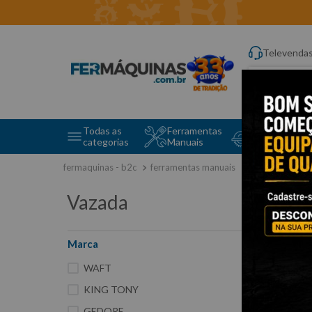
Televenda
Digite aqui o q
Todas as
Ferramentas
Ferramentas 
categorias
Manuais
e Máquinas
ferramentas manuais
chave biela
Vazada
Marca
81
WAFT
KING TONY
GEDORE