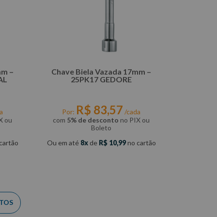
mm –
Chave Biela Vazada 17mm –
AL
25PK17 GEDORE
R$
83
,
57
a
Por:
/cada
X ou
com
5% de desconto
no PIX ou
Boleto
cartão
Ou em até
8
de
R$
10
,
99
no cartão
COMPRAR