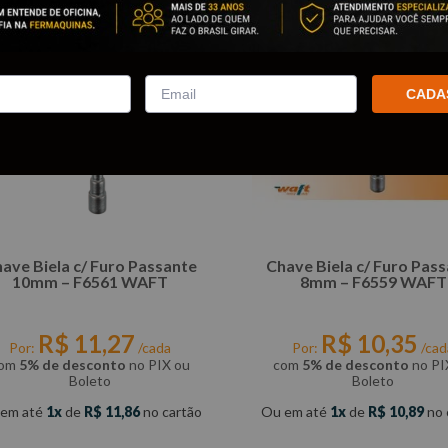
CADA
ave Biela c/ Furo Passante
Chave Biela c/ Furo Pas
10mm – F6561 WAFT
8mm – F6559 WAFT
R$
11
,
27
R$
10
,
35
Por:
/cada
Por:
/cad
om
5% de desconto
no PIX ou
com
5% de desconto
no PI
Boleto
Boleto
 em até
1
de
R$
11
,
86
no cartão
Ou em até
1
de
R$
10
,
89
no 