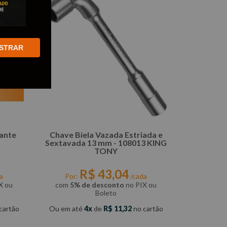
STRAR
sante
Chave Biela Vazada Estriada e
Sextavada 13 mm - 108013 KING
TONY
R$
43
,
04
a
Por:
/cada
X ou
com
5% de desconto
no PIX ou
Boleto
cartão
Ou em até
4
de
R$
11
,
32
no cartão