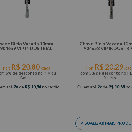
have Biela Vazada 13mm –
Chave Biela Vazada 12
904659 VIP INDUSTRIAL
904658 VIP INDUSTRI
R$
20
,
80
R$
20
,
29
Por:
/cada
Por:
/cad
om
5% de desconto
no PIX ou
com
5% de desconto
no PI
Boleto
Boleto
 em até
2
de
R$
10
,
94
no cartão
Ou em até
2
de
R$
10
,
68
no 
COMPRAR
COMPRAR