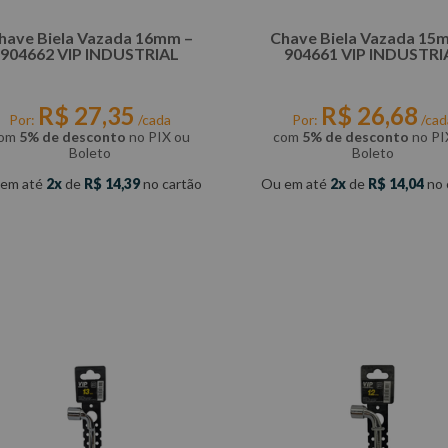
have Biela Vazada 16mm –
Chave Biela Vazada 15
904662 VIP INDUSTRIAL
904661 VIP INDUSTRI
R$
27
,
35
R$
26
,
68
Por:
/cada
Por:
/cad
om
5% de desconto
no PIX ou
com
5% de desconto
no PI
Boleto
Boleto
 em até
2
de
R$
14
,
39
no cartão
Ou em até
2
de
R$
14
,
04
no 
COMPRAR
COMPRAR