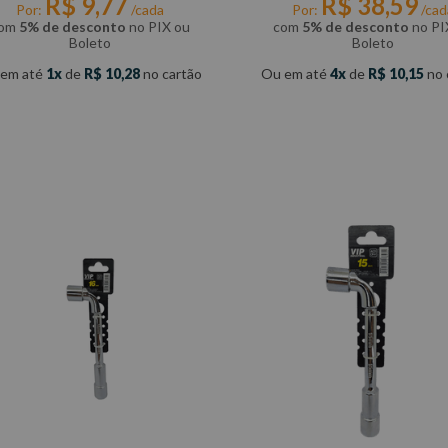
R$
9
,
77
R$
38
,
59
Por:
/cada
Por:
/cad
om
5% de desconto
no PIX ou
com
5% de desconto
no PI
Boleto
Boleto
 em até
1
de
R$
10
,
28
no cartão
Ou em até
4
de
R$
10
,
15
no 
COMPRAR
COMPRAR