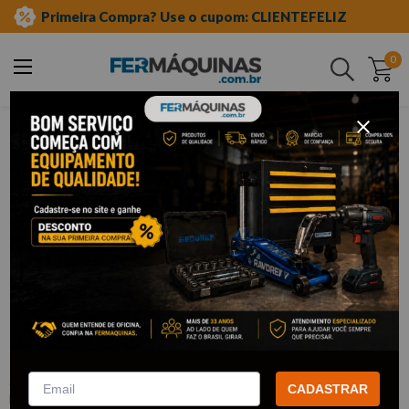
Primeira Compra? Use o cupom: CLIENTEFELIZ
0
Buscar
equipamento auto center
móveis para oficina
carrinhos
Clique e veja!
Carrinho para Ferramentas Vermelho
6 Gavetas - 1205100601 SIGMA
:
1205100601
CADASTRAR
Sigma