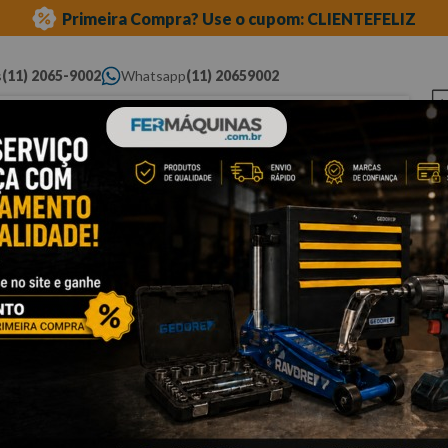
Primeira Compra? Use o cupom: CLIENTEFELIZ
s
(11) 2065-9002
Whatsapp
(11) 20659002
ue você procura...
Elétricas
Ferramentas
Ferramentas
Eq
Pneumáticas
Automotivas Especiais
Au
ara oficina
carrinhos
Cli
C
F
M