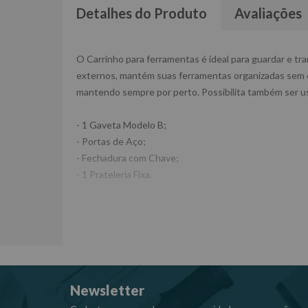
Detalhes do Produto
Avaliações
O Carrinho para ferramentas é ideal para guardar e tr
externos, mantém suas ferramentas organizadas sem cor
mantendo sempre por perto. Possibilita também ser u
- 1 Gaveta Modelo B;
- Portas de Aço;
- Fechadura com Chave;
- 1 Prateleria Fixa.
Especificações Técnicas:
Capacidade: 90 Kg;
Comprimento: 900mm;
Largura: 400mm;
Altura: 906mm;
Newsletter
Rodas: 2 fixas de 3” (RM-83);
2 Giratórias 3” (9RM-95).