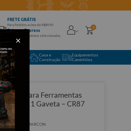
FRETE GRÁTIS
Para Pedidos acima de R$89,90
0
Entrega Express
para CEPS e produtos selecionados,
Aproveite!
uipamento
Casa e
Equipamentos
to Center
Construção
Caminhões
que e veja!
arrinho para Ferramentas
echado c/ 1 Gaveta – CR87
ARCON
:
CR87
MARCON