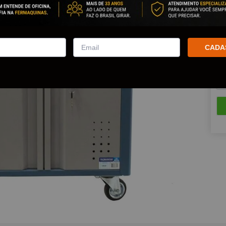
Est
Que
CADA