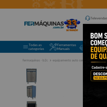
Televenda
Digite aqui o q
Todas as
Ferramentas
Ferramentas 
categorias
Manuais
e Máquinas
equipamento auto center
móveis p