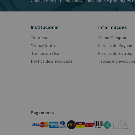
Cadastre-se e receba nossas novidades e promoções e
Dimensões CxLxA (mm):600x400x906
Peso: 21,7 Kg
Institucional
Informações
Ref: CR87
Garantia: 6 meses
Empresa
Como Comprar
Fabricante: MARCON
Minha Conta
Formas de Pagame
-Imagens meramente ilustrativas
Termos de Uso
Formas de Entrega
-Todas as informações divulgadas são de responsabili
Política de privacidade
Trocas e Devoluçõ
Pagamento