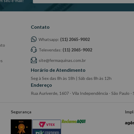
m seu e-mail!
Contato
Whatsapp:
(11) 2065-9002
nto
Televendas:
(11) 2065-9002
dade do Fabricante/ Fornecedor.
site@fermaquinas.com.br
es
Horário de Atendimento
Seg à Sex das 8h às 18h | Sáb das 8h às 12h
Endereço
Rua Auriverde, 1607 - Vila Independência - São Paulo 
Segurança
Impl