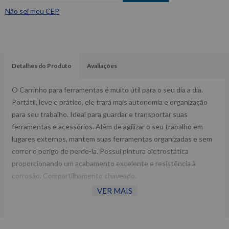
Não sei meu CEP
Detalhes do Produto
Avaliações
O Carrinho para ferramentas é muito útil para o seu dia a dia.
Portátil, leve e prático, ele trará mais autonomia e organização
para seu trabalho. Ideal para guardar e transportar suas
ferramentas e acessórios. Além de agilizar o seu trabalho em
lugares externos, mantem suas ferramentas organizadas e sem
correr o perigo de perde-la. Possui pintura eletrostática
proporcionando um acabamento excelente e resistência à
corrosão. Compartilhamento chaveado.
VER MAIS
Especificações Técnicas:
Cor: Azul;
2 rodas 3" fixas, 2 rodas 3" giratórios, sendo 1 com freio;