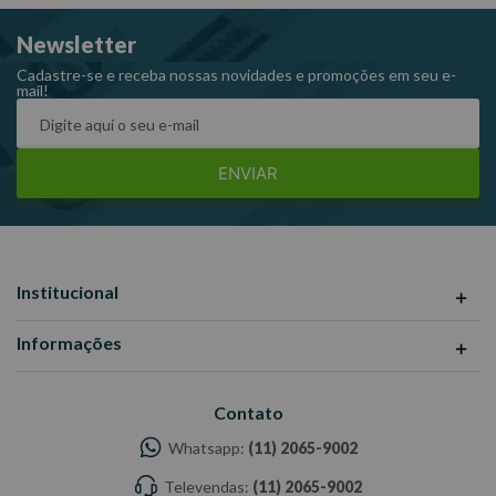
Capacidade: 120 Kg.
Newsletter
Dimensões CxLxA (mm):
Cadastre-se e receba nossas novidades e promoções em seu e-
mail!
Carrinho: 650x410x850;
1 Gaveta 500x400x100 c/ porta cadeado.
ENVIAR
Inclui:
1 Prateleira no compartimento;
Chave Reserva.
Dimensões CxLxA (mm): 650x410x850
Institucional
Ref: F66A
Garantia: 6 meses
Informações
Fabricante: FERCAR
-Imagens meramente ilustrativas
Contato
-Todas as informações divulgadas são de responsabilidade do
Fabricante/ Fornecedor.
Whatsapp:
(11) 2065-9002
Televendas:
(11) 2065-9002