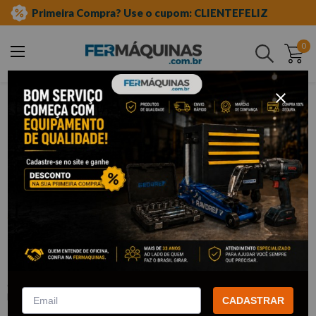
Primeira Compra? Use o cupom: CLIENTEFELIZ
0
Buscar
equipamento auto center
móveis para oficina
carrinhos
Clique e veja!
Carrinho para Ferramentas Fechado c/
1 Gaveta Azul C-07 – F66A FERCAR
:
F66A
FERCAR
CADASTRAR