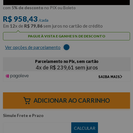
R$
910
,
51
Por:
/cada
com
5% de desconto
no PIX ou Boleto
R$
958
,
43
/cada
Em
12
x de
R$
79
,
86
sem juros no cartão de crédito
PAGUE À VISTA E GANHE 5% DE DESCONTO
Ver opções de parcelamento
ADICIONAR AO CARRINHO