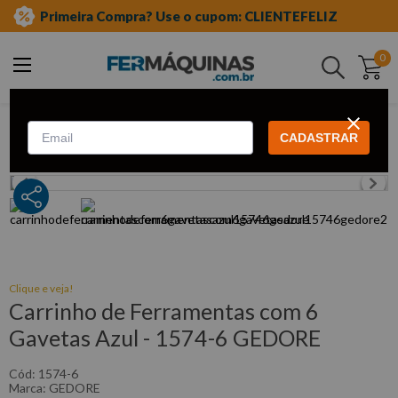
Primeira Compra? Use o cupom: CLIENTEFELIZ
0
Buscar
equipamento auto center
móveis para oficina
CADASTRAR
carrinhos
Clique e veja!
Carrinho de Ferramentas com 6
Gavetas Azul - 1574-6 GEDORE
:
1574-6
GEDORE