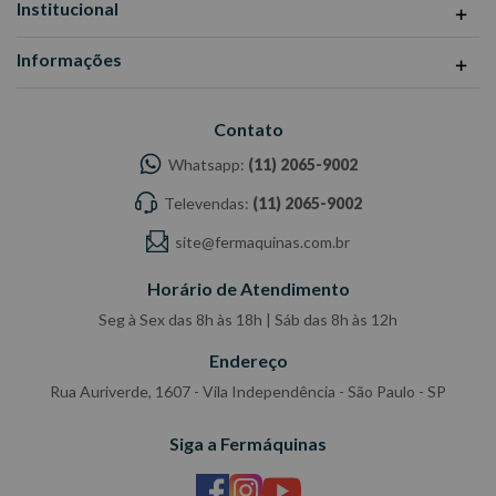
Institucional
Dimensões CxLxA (mm): 710x485x840
Informações
Peso: 45 Kg
Ref: 1574-6
Contato
Garantia: 12 meses
Fabricante: GEDORE
Whatsapp:
(11) 2065-9002
-Imagens meramente ilustrativas
Televendas:
(11) 2065-9002
-Todas as informações divulgadas são de responsabilidade do
Fabricante/Fornecedor.
site@fermaquinas.com.br
Horário de Atendimento
Seg à Sex das 8h às 18h | Sáb das 8h às 12h
Endereço
Rua Auriverde, 1607 - Vila Independência - São Paulo - SP
Siga a Fermáquinas