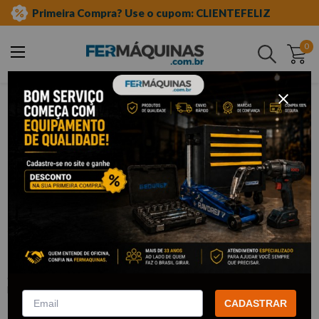
Primeira Compra? Use o cupom: CLIENTEFELIZ
0
Buscar
ferramentas em geral
brocas
broca para concreto
Clique e veja!
Broca Vídia 6,0 mm - ROCAST
:
160003
ROCAST
CADASTRAR
R$
3
,
34
Por:
/cada