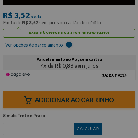
com
5% de desconto
no PIX ou Boleto
R$
3
,
52
/cada
Em
1
x de
R$
3
,
52
sem juros no cartão de crédito
PAGUE À VISTA E GANHE 5% DE DESCONTO
Ver opções de parcelamento
ADICIONAR AO CARRINHO