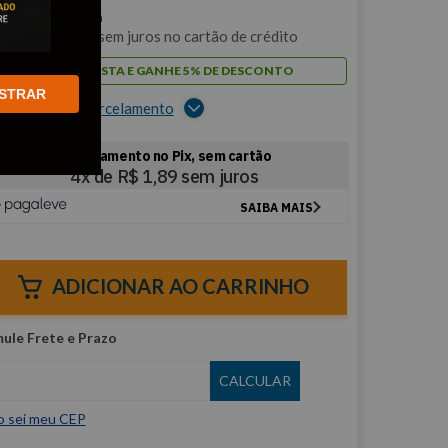
$
7
,
57
/cada
m
1
x de
R$
7
,
57
sem juros no cartão de crédito
PAGUE À VISTA E GANHE 5% DE DESCONTO
STRAR
er opções de parcelamento
ADICIONAR AO CARRINHO
o sei meu CEP