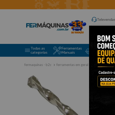
Televenda
Digite aqui o q
Todas as
Ferramentas
Ferramentas 
categorias
Manuais
e Máquinas
ferramentas em geral
brocas
br