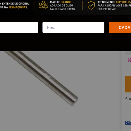
R
E
CADA
V
Nã