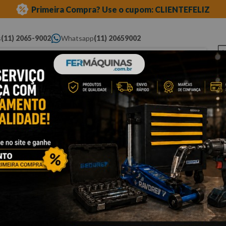
Primeira Compra? Use o cupom: CLIENTEFELIZ
s
(11) 2065-9002
Whatsapp
(11) 20659002
ue você procura...
Elétricas
Ferramentas
Ferramentas
Eq
Pneumáticas
Automotivas Especiais
Au
oca para concreto
Cli
B
Po
co