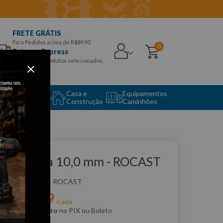
FRETE GRÁTIS
Para Pedidos acima de R$89,90
0
Entrega Express
para CEPS e produtos selecionados,
Aproveite!
uipamento
Casa e
Equipamentos
to Center
Construção
Caminhões
que e veja!
roca Vídia 10,0 mm - ROCAST
:
160007
ROCAST
R$
7
,
19
r:
/cada
m
5% de desconto
no PIX ou Boleto