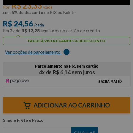
R$
23
,
33
Por:
/cada
com
5% de desconto
no PIX ou Boleto
R$
24
,
56
/cada
Em
2
x de
R$
12
,
28
sem juros no cartão de crédito
PAGUE À VISTA E GANHE 5% DE DESCONTO
Ver opções de parcelamento
ADICIONAR AO CARRINHO