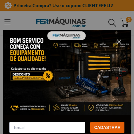
Primeira Compra? Use o cupom: CLIENTEFELIZ
0
Buscar
ferramentas em geral
brocas
broca para concreto
Clique e veja!
Broca para Concreto 13mm 1/2"-
IW913 IRWIN
:
IW913
CADASTRAR
IRWIN