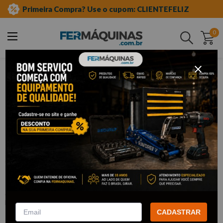
Primeira Compra? Use o cupom: CLIENTEFELIZ
0
Buscar
ferramentas em geral
brocas
broca para madeira
Clique e veja!
Broca Madeira 5 mm - Ford
:
FD059
FORD
CADASTRAR