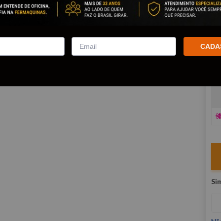
co
R
E
CADA
V