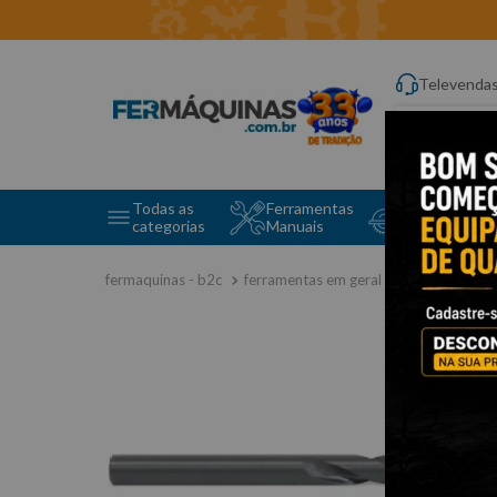
Televenda
Digite aqui o q
Todas as
Ferramentas
Ferramentas 
categorias
Manuais
e Máquinas
ferramentas em geral
brocas
br