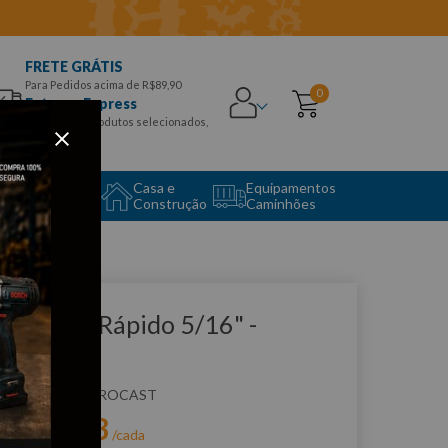
FRETE GRÁTIS
Para Pedidos acima de R$89,90
0
Entrega Express
para CEPS e produtos selecionados,
Aproveite!
uipamento
Casa e
Equipamentos
to Center
Construção
Caminhões
que e veja!
roca Aço Rápido 5/16" -
OCAST
:
50032
ROCAST
R$
9
,
03
r:
/cada