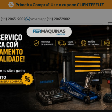
Primeira Compra? Use o cupom: CLIENTEFELIZ
s
(11) 2065-9002
Whatsapp
(11) 20659002
ue você procura...
Elétricas
Ferramentas
Ferramentas
Eq
Pneumáticas
Automotivas Especiais
Au
oca para metal
Cli
B
R
Po