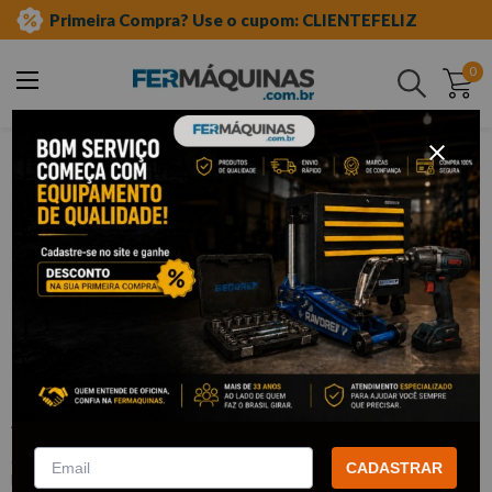
Primeira Compra? Use o cupom: CLIENTEFELIZ
0
Buscar
ferramentas automotivas especiais
linha chevrolet-gm
suspensão
Clique e veja!
Chave Estriada de 15mm p/ Regular
Ângulo de Câmber - RAVEN
:
R133172
CADASTRAR
RAVEN