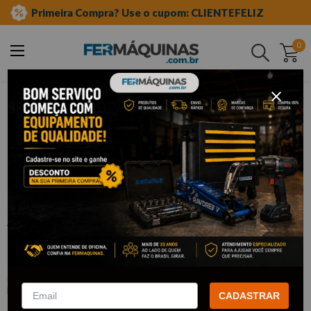
Primeira Compra? Use o cupom: CLIENTEFELIZ
0
Buscar
aditivos e lubrificantes
colas e vedadores
Clique e veja!
Vedante Líquido 204 Semissecativo
100g – 69957367098 TEKBOND
:
69957367098
TEKBOND
CADASTRAR