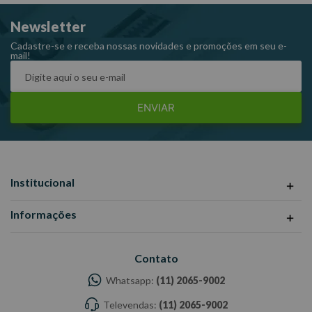
Preenchimento de folga: até 0,30 mm.
Newsletter
Dimensões da Embalagem CxLxA (mm): 190x30x40
Cadastre-se e receba nossas novidades e promoções em seu e-
mail!
Peso: 0,5Kg
Ref: 69957367098
Fabricante: TEKBOND
ENVIAR
-Imagens meramente ilustrativas
-Todas as informações divulgadas são de responsabilidade do
Fabricante/ Fornecedor.
Institucional
Informações
Contato
Whatsapp:
(11) 2065-9002
Televendas:
(11) 2065-9002