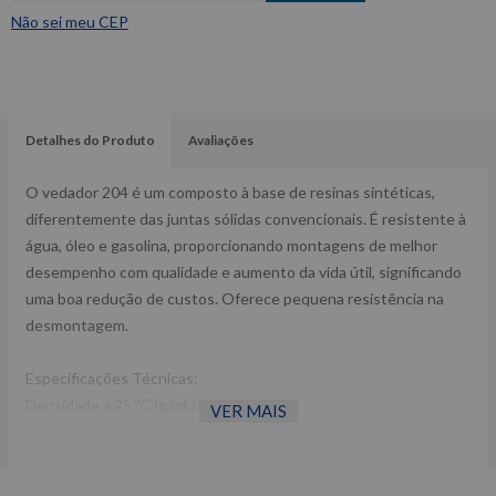
Não sei meu CEP
Detalhes do Produto
Avaliações
O vedador 204 é um composto à base de resinas sintéticas,
diferentemente das juntas sólidas convencionais. É resistente à
água, óleo e gasolina, proporcionando montagens de melhor
desempenho com qualidade e aumento da vida útil, significando
uma boa redução de custos. Oferece pequena resistência na
desmontagem.
Especificações Técnicas:
Densidade a 25 ºC (g/mL): 1,38 à 1,41;
VER MAIS
Viscosidade a 25 ºC (cps): 26.000 à 32.000;
Temperatura de trabalho: - 30 à 150°C;
Teor de sólidos: 42 %;