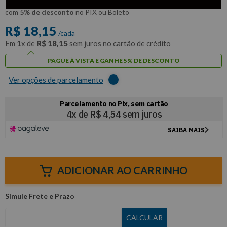
R$
17
,
24
Por:
/cada
com
5% de desconto
no PIX ou Boleto
R$
18
,
15
/cada
Em
1
x de
R$
18
,
15
sem juros no cartão de crédito
PAGUE À VISTA E GANHE 5% DE DESCONTO
Ver opções de parcelamento
ADICIONAR AO CARRINHO