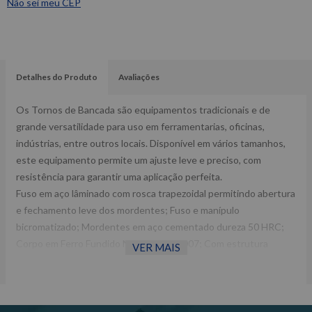
Não sei meu CEP
Detalhes do Produto
Avaliações
Os Tornos de Bancada são equipamentos tradicionais e de
grande versatilidade para uso em ferramentarias, oficinas,
indústrias, entre outros locais. Disponível em vários tamanhos,
este equipamento permite um ajuste leve e preciso, com
resistência para garantir uma aplicação perfeita.
Fuso em aço lâminado com rosca trapezoidal permitindo abertura
e fechamento leve dos mordentes; Fuso e manípulo
bicromatizado; Mordentes em aço cementado dureza 50 HRC;
Corpo em Ferro Fundido Nodular FE 50007; Com estrutura
VER MAIS
maciça desenvolvida para resistir a trabalhos pesados.
Especificações técnicas:
Acabamento: Pintura a pó eletrostática; Comprimento de
mordente: 254 mm ; Abertura máxima: 220 mm.