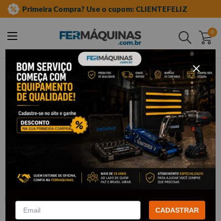
Primeira Compra? Use o cupom: CLIENTEFELIZ
0
Buscar
equipamento auto center
morsas e tornos
Clique e veja!
Torno de Bancada Profissional N°10 –
1000394 METALCAVA
:
1000394
METALCAVA
R$
602
,
88
CADASTRAR
Por:
/cada