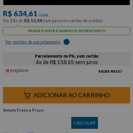
com
5% de desconto
no PIX ou Boleto
R$
634
,
61
/cada
Em
12
x de
R$
52
,
88
sem juros no cartão de crédito
PAGUE À VISTA E GANHE 5% DE DESCONTO
Ver opções de parcelamento
ADICIONAR AO CARRINHO