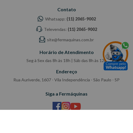
Contato
Whatsapp:
(11) 2065-9002
Televendas:
(11) 2065-9002
site@fermaquinas.com.br
Horário de Atendimento
Seg à Sex das 8h às 18h | Sáb das 8h às 12h
Endereço
Rua Auriverde, 1607 - Vila Independência - São Paulo - SP
Siga a Fermáquinas
Pagamento