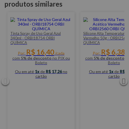
produtos similares
-Imagens meramente ilustrativas
-Todas as informações divulgadas são de responsabilidade do
Fabricante/Fornecedor.
Tinta Spray de Uso Geral Azul
Silicone Alta Temperatura 
340ml - ORBI18754 ORBI
Vermelho 50g - ORBI2560
QUÍMICA
QUÍMICA
R$
16
,
40
R$
6
,
38
Por:
/cada
Por:
/c
com
5% de desconto
no PIX ou
com
5% de desconto
no
Boleto
Boleto
Ou em até
1
de
R$ 17,26
no
Ou em até
1
de
R$ 6
cartão
cartão