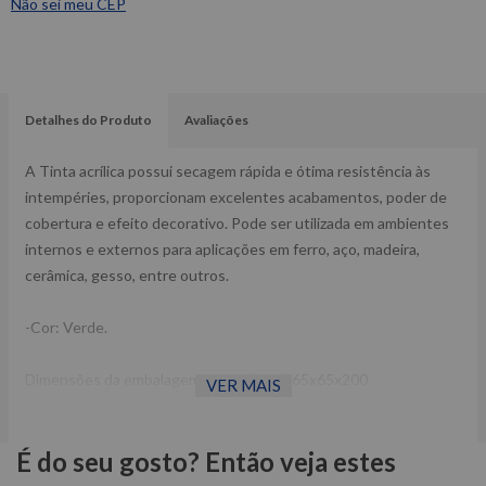
Não sei meu CEP
Detalhes do Produto
Avaliações
A Tinta acrílica possui secagem rápida e ótima resistência às
intempéries, proporcionam excelentes acabamentos, poder de
cobertura e efeito decorativo. Pode ser utilizada em ambientes
internos e externos para aplicações em ferro, aço, madeira,
cerâmica, gesso, entre outros.
-Cor: Verde.
Dimensões da embalagem CxLxA (mm): 65x65x200
VER MAIS
Peso: 0,35Kg
Ref: 69957327143
É do seu gosto? Então veja estes
Garantia: 90 dias
Fabricante: TEKBOND