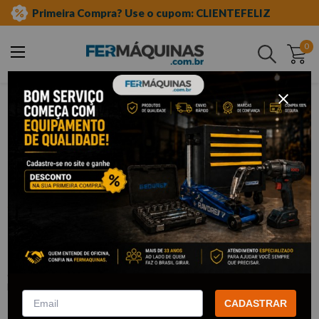
Primeira Compra? Use o cupom: CLIENTEFELIZ
0
Buscar
aditivos e lubrificantes
tintas
Clique e veja!
Tinta Verde Spray Super Color 350ml -
69957327143 TEKBOND
:
69957327143
TEKBOND
R$
17
,
45
CADASTRAR
Por:
/cada