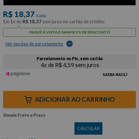
com
5% de desconto
no PIX ou Boleto
R$
18
,
37
/cada
Em
1
x de
R$
18
,
37
sem juros no cartão de crédito
PAGUE À VISTA E GANHE 5% DE DESCONTO
Ver opções de parcelamento
ADICIONAR AO CARRINHO