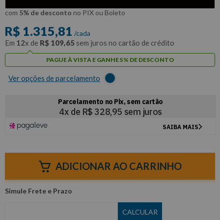
R$
1
.
250
,
02
Por:
/cada
com
5% de desconto
no PIX ou Boleto
R$
1
.
315
,
81
/cada
Em
12
x de
R$
109
,
65
sem juros no cartão de crédito
PAGUE À VISTA E GANHE 5% DE DESCONTO
Ver opções de parcelamento
ADICIONAR AO CARRINHO