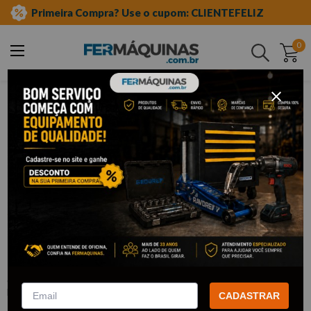
Primeira Compra? Use o cupom: CLIENTEFELIZ
0
Buscar
injeção eletrônica e motor
arrefecimento e outros
equipamentos para arrefecimento
Clique e veja!
Teste do Sistema de Arrefecimento c/
14 Adaptadores – R109681 RAVEN
:
R109681
RAVEN
CADASTRAR