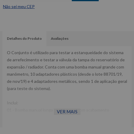
Não sei meu CEP
Detalhes do Produto
Avaliações
O Conjunto é utilizado para testar a estanqueidade do sistema
de arrefecimento e testar a válvula da tampa do reservatório de
expansão / radiador. Conta com uma bomba manual grande com
manômetro, 10 adaptadores plásticos (desde o lote 88701/19,
de nov/19) e 4 adaptadores metálicos, sendo 1 de aplicação geral
(para teste do sistema).
Inclui:
01 - Bomba manual longa em alumínio, com acabamento
VER MAIS
anodizado e equipada com: a) manômetro "seco" com caixa de
aço e escala de 0 a 4 bar e b) válvula de descarga (109671-01).
01 - Mangueira flexível de borracha com 0,2 m e engates rápidos