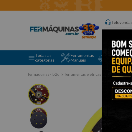
Televenda
Digite aqui o q
Todas as
Ferramentas
Ferramentas 
categorias
Manuais
e Máquinas
ferramentas elétricas e máquinas
a