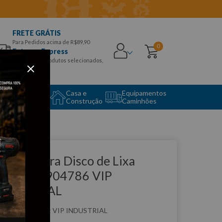
FRETE GRÁTIS
Para Pedidos acima de R$89,90
0
Entrega Express
para CEPS e produtos selecionados,
Aproveite!
uipamento
Casa e
Equipamentos
to Center
Construção
Caminhões
que e veja!
uporte para Disco de Lixa
50mm – 904786 VIP
NDUSTRIAL
:
904786
VIP INDUSTRIAL