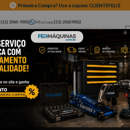
Primeira Compra? Use o cupom: CLIENTEFELIZ
s
(11) 2065-9002
Whatsapp
(11) 20659002
ue você procura...
Elétricas
Ferramentas
Ferramentas
Eq
Pneumáticas
Automotivas Especiais
Au
cessórios elétricos
acessórios para lixadeira e politriz
Cli
S
1
I