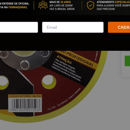
Est
Que
CADA