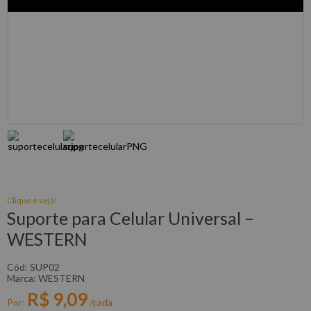
Clique e veja!
Suporte para Celular Universal –
WESTERN
:
SUP02
WESTERN
R$
9
,
09
Por:
/cada