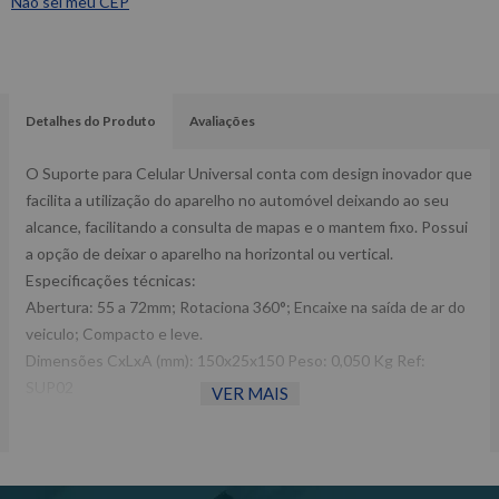
Não sei meu CEP
Detalhes do Produto
Avaliações
O Suporte para Celular Universal conta com design inovador que
facilita a utilização do aparelho no automóvel deixando ao seu
alcance, facilitando a consulta de mapas e o mantem fixo. Possui
a opção de deixar o aparelho na horizontal ou vertical.
Especificações técnicas:
Abertura: 55 a 72mm; Rotaciona 360°; Encaixe na saída de ar do
veiculo; Compacto e leve.
Dimensões CxLxA (mm): 150x25x150 Peso: 0,050 Kg Ref:
SUP02
VER MAIS
Garantia: 90 dias Fabricante: CHEVROLET -Imagens meramente
ilustrativas -Todas as informações divulgadas são de
responsabilidade do Fabricante/Fornecedor.