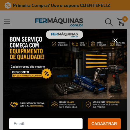
Primeira Compra? Use o cupom: CLIENTEFELIZ
0
Buscar
eletrônico
smartphones
acessórios para smartphones
CADASTRAR