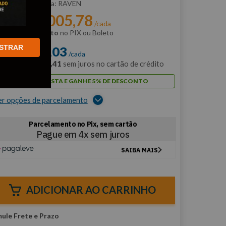
:
R700100
RAVEN
R$
11
.
005
,
78
r:
/cada
m
5% de desconto
no PIX ou Boleto
STRAR
$
11
.
585
,
03
/cada
m
12
x de
R$
965
,
41
sem juros no cartão de crédito
PAGUE À VISTA E GANHE 5% DE DESCONTO
er opções de parcelamento
ADICIONAR AO CARRINHO