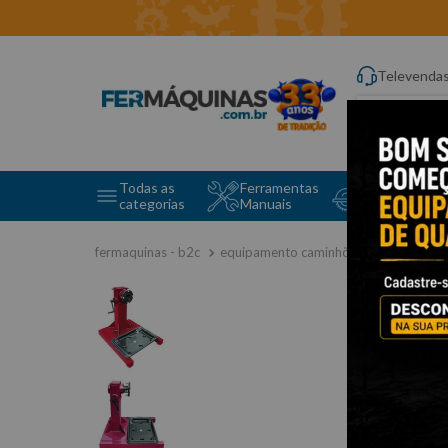
Televenda
Digite aqui o q
Todas as
Ferramentas
Ferramentas 
categorias
Manuais
e Máquinas
equipamento caminhões
suporte 