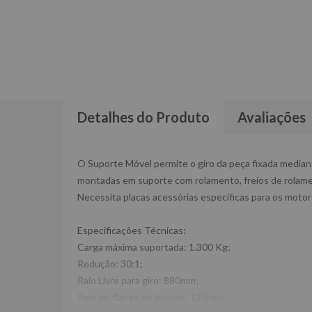
Detalhes do Produto
Avaliações
O Suporte Móvel permite o giro da peça fixada median
montadas em suporte com rolamento, freios de rolame
Necessita placas acessórias especificas para os motore
Especificações Técnicas:
Carga máxima suportada: 1.300 Kg;
Redução: 30:1;
Raio Livre para giro: 880mm;
Raio do flange de fixação: 125mm;