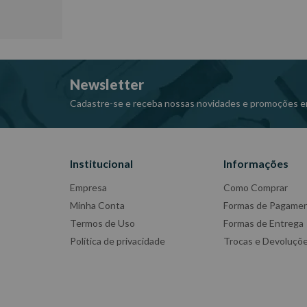
Distância entre os centros dos furos de fixação no fl
Dimensões CxLxA (mm): 600x600x1040
Peso: 175,5 Kg
Ref: R700100
Newsletter
Garantia: 12 meses
Fabricante: RAVEN
Cadastre-se e receba nossas novidades e promoções e
-Imagens meramente ilustrativas
-Todas as informações divulgadas são de responsabili
Institucional
Informações
Empresa
Como Comprar
Minha Conta
Formas de Pagame
Termos de Uso
Formas de Entrega
Política de privacidade
Trocas e Devoluçõ