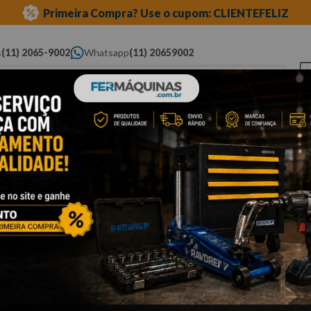
Primeira Compra? Use o cupom: CLIENTEFELIZ
s
(11) 2065-9002
Whatsapp
(11) 20659002
ue você procura...
Elétricas
Ferramentas
Ferramentas
Eq
Pneumáticas
Automotivas Especiais
Au
motor caminhões
Cli
S
d
T
R