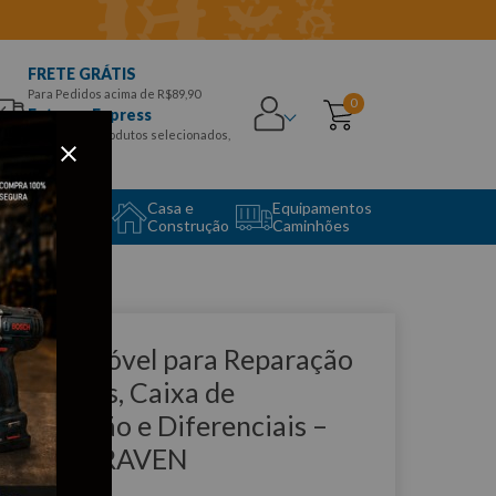
FRETE GRÁTIS
Para Pedidos acima de R$89,90
0
Entrega Express
para CEPS e produtos selecionados,
Aproveite!
uipamento
Casa e
Equipamentos
to Center
Construção
Caminhões
que e veja!
uporte Móvel para Reparação
e Motores, Caixa de
ransmissão e Diferenciais –
700100 RAVEN