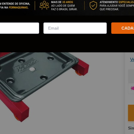
Po
co
CADA
R
E
V