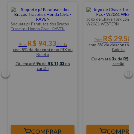
Jogo de Chave Torx Longa 10 Pçs -
/ Parafusos dos Braços
W2061 WESTERN
 Honda Civic - RAVEN
R$
29
,
58
Por:
/cada
R$
94
,
33
/cada
com
5% de desconto
no PIX ou
 de desconto
no PIX ou
Boleto
Boleto
Ou em até
3
de
R$ 10,38
no
 até
9
de
R$ 11,03
no
cartão
cartão
COMPRAR
COMPRAR