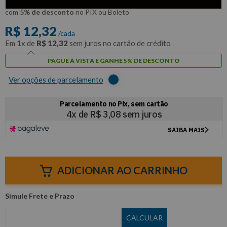
R$
11
,
70
Por:
/cada
com
5% de desconto
no PIX ou Boleto
R$
12
,
32
/cada
Em
1
x de
R$
12
,
32
sem juros no cartão de crédito
PAGUE À VISTA E GANHE 5% DE DESCONTO
Ver opções de parcelamento
ADICIONAR AO CARRINHO