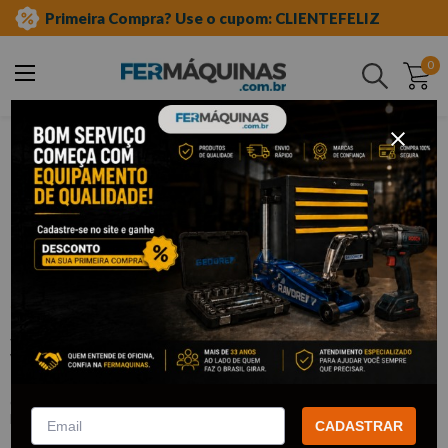
Primeira Compra? Use o cupom: CLIENTEFELIZ
0
Buscar
ferramentas manuais
soquete tipo tork
Clique e veja!
Soquete Torx Curto com 1/2" E12 -
WAFT
:
F6458
WAFT
CADASTRAR