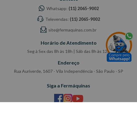
Whatsapp:
(11) 2065-9002
Televendas:
(11) 2065-9002
site@fermaquinas.com.br
Horário de Atendimento
Seg à Sex das 8h às 18h | Sáb das 8h às 12h
Endereço
Rua Auriverde, 1607 - Vila Independência - São Paulo - SP
Siga a Fermáquinas
Pagamento