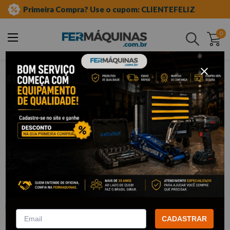
Primeira Compra? Use o cupom: CLIENTEFELIZ
0
Buscar
ferramentas manuais
soquete tipo tork
Clique e veja!
Soquete Tipo Torx Curto com 1/2"
T60 - WAFT
:
F6285
WAFT
R$
19
,
61
CADASTRAR
Por:
/cada