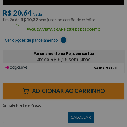
com
5% de desconto
no PIX ou Boleto
R$
20
,
64
/cada
Em
2
x de
R$
10
,
32
sem juros no cartão de crédito
PAGUE À VISTA E GANHE 5% DE DESCONTO
Ver opções de parcelamento
ADICIONAR AO CARRINHO