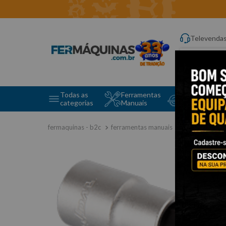
Televenda
Digite aqui o q
Todas as
Ferramentas
Ferramentas 
categorias
Manuais
e Máquinas
ferramentas manuais
soquete tipo