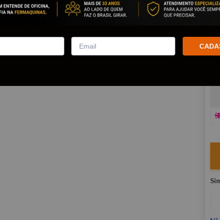
co
R
E
CADA
V