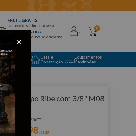
FRETE GRÁTIS
Para Pedidos acima de R$89,90
0
Entrega Express
para CEPS e produtos selecionados,
Aproveite!
uipamento
Casa e
Equipamentos
to Center
Construção
Caminhões
que e veja!
oquete Tipo Ribe com 3/8" M08
 WAFT
:
F6425
WAFT
R$
18
,
98
r:
/cada