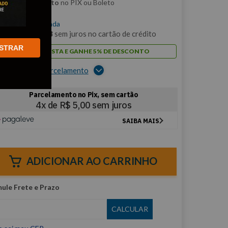
m
5% de desconto
no PIX ou Boleto
$
19
,
98
/cada
m
1
x de
R$
19
,
98
sem juros no cartão de crédito
STRAR
PAGUE À VISTA E GANHE 5% DE DESCONTO
er opções de parcelamento
ADICIONAR AO CARRINHO