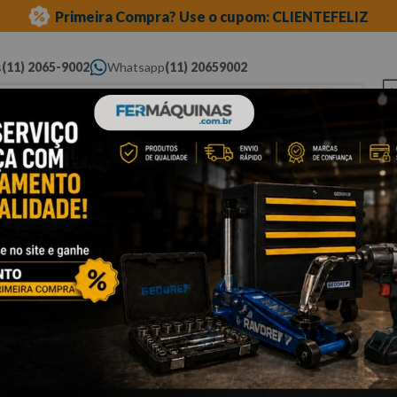
Primeira Compra? Use o cupom: CLIENTEFELIZ
s
(11) 2065-9002
Whatsapp
(11) 20659002
ue você procura...
Elétricas
Ferramentas
Ferramentas
Eq
Pneumáticas
Automotivas Especiais
Au
 tork
Cli
S
-
Po