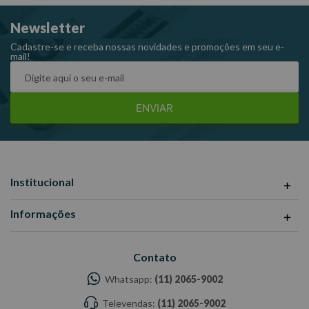
Largura: 82,0 mm.
Newsletter
Peso: 0,192 kg.
Referência: 067.678.
Cadastre-se e receba nossas novidades e promoções em seu e-
mail!
ENVIAR
Institucional
Informações
Contato
Whatsapp:
(11) 2065-9002
Televendas:
(11) 2065-9002