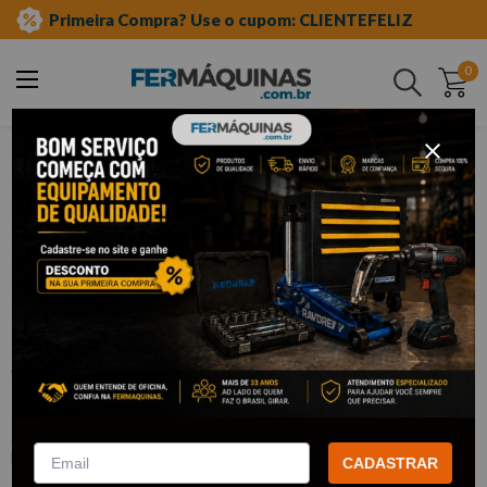
Primeira Compra? Use o cupom: CLIENTEFELIZ
0
Buscar
ferramentas manuais
soquetes e acessórios
soquetes de meia"
sextavado longo
Clique e veja!
Soquete Sextavado Longo 1/2" x 19
mm - GEDORE
:
19L19
GEDORE
CADASTRAR