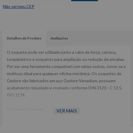
Não sei meu CEP
Detalhes do Produto
Avaliações
O soquete pode ser utilizado junto a cabo de força, catraca,
torquímetros e soquetes para ampliação ou redução de encaixe.
Por ser uma ferramenta compatível com várias outras, torna-se a
multiuso ideal para qualquer oficina mecânica. Os soquetes da
Gedore são fabricados em aço Gedore-Vanadium, possuem
acabamento niquelado e cromado conforme DIN 3120 - C 12.5,
ISO 1174.
Fornecedor: Gedore.
VER MAIS
Encaixe: 1/2”.
Diâmetro 1: 26,7 mm
Diâmetro 2: 26,0 mm.