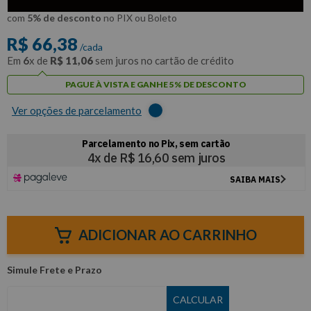
R$
63
,
06
Por:
/cada
com
5% de desconto
no PIX ou Boleto
R$
66
,
38
/cada
Em
6
x de
R$
11
,
06
sem juros no cartão de crédito
PAGUE À VISTA E GANHE 5% DE DESCONTO
Ver opções de parcelamento
ADICIONAR AO CARRINHO