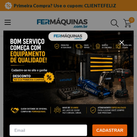
Primeira Compra? Use o cupom: CLIENTEFELIZ
0
Buscar
ferramentas manuais
soquetes e acessórios
soquetes de meia"
sextavado longo
Clique e veja!
Soquete Sextavado Longo 1/2 X 21
mm - LEE TOOLS
:
606998
LEE TOOLS
CADASTRAR