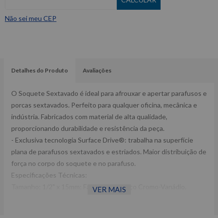
Não sei meu CEP
Detalhes do Produto
Avaliações
O Soquete Sextavado é ideal para afrouxar e apertar parafusos e
porcas sextavados. Perfeito para qualquer oficina, mecânica e
indústria. Fabricados com material de alta qualidade,
proporcionando durabilidade e resistência da peça.
- Exclusiva tecnologia Surface Drive®: trabalha na superfície
plana de parafusos sextavados e estriados. Maior distribuição de
força no corpo do soquete e no parafuso.
Especificações Técnicas:
Tamanho: 1/2" x 15mm; Fabricado em Aço Cromo-Vanádio.
VER MAIS
Dimensões CxLxA (mm): 77x45x22 Peso: 0,12 Kg Ref:
ST13406SC