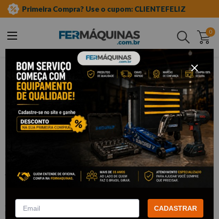
Primeira Compra? Use o cupom: CLIENTEFELIZ
0
Buscar
ferramentas manuais
soquetes e acessórios
soquetes de meia"
sextavado longo
Clique e veja!
Soquete Sextavado Longo 1/2" x
15mm – ST13406SC SATA
:
ST13406SC
CADASTRAR
SATA