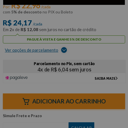
R$
22
,
96
Por:
/cada
com
5% de desconto
no PIX ou Boleto
R$
24
,
17
/cada
Em
2
x de
R$
12
,
08
sem juros no cartão de crédito
PAGUE À VISTA E GANHE 5% DE DESCONTO
Ver opções de parcelamento
ADICIONAR AO CARRINHO