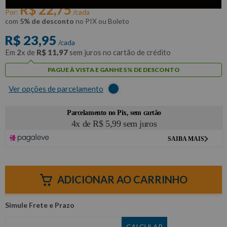
R$
22
,
75
Por:
/cada
com
5% de desconto
no PIX ou Boleto
R$
23
,
95
/cada
Em
2
x de
R$
11
,
97
sem juros no cartão de crédito
PAGUE À VISTA E GANHE 5% DE DESCONTO
Ver opções de parcelamento
ADICIONAR AO CARRINHO