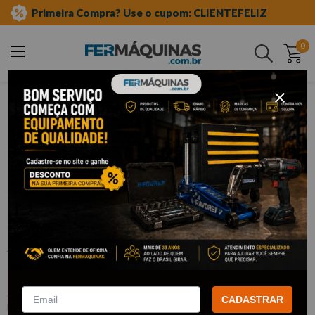
Primeira Compra? Use o cupom: CLIENTEFELIZ
0
Buscar
ferramentas manuais
soquetes e acessórios
soquetes de meia"
sextavado longo
Clique e veja!
Soquete Sextavado Longo 1/2" x
11mm – ST13402SC SATA
:
ST13402SC
CADASTRAR
SATA