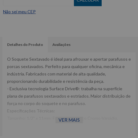
Não sei meu CEP
Detalhes do Produto
Avaliações
O Soquete Sextavado é ideal para afrouxar e apertar parafusos e
porcas sextavados. Perfeito para qualquer oficina, mecânica e
indústria. Fabricados com material de alta qualidade,
proporcionando durabilidade e resistência da peça.
- Exclusiva tecnologia Surface Drive®: trabalha na superfície
plana de parafusos sextavados e estriados. Maior distribuição de
força no corpo do soquete e no parafuso.
Especificações Técnicas:
Tamanho: 1/2" x 11mm; Fabricado em Aço Cromo-Vanádio.
VER MAIS
Dimensões CxLxA (mm): 77x45x22 Peso: 0,10 Kg Ref:
ST13402SC