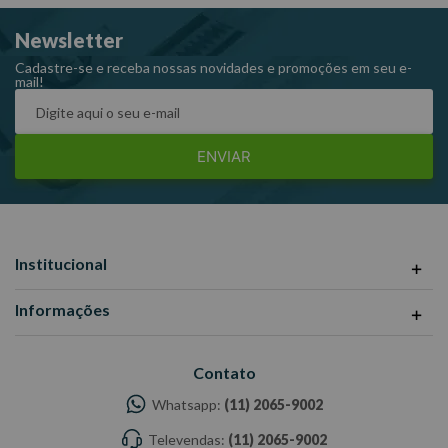
Newsletter
Dimensões da embalagem CxLxA (mm):25x25x40
Peso: 0,050 Kg
Cadastre-se e receba nossas novidades e promoções em seu e-
mail!
Ref: 1381955
Garantia: 1 ano
Fabricante: STELS
ENVIAR
-Imagens meramente ilustrativas
-Todas as informações divulgadas são de responsabilidade do
Fabricante/ Fornecedor.
Institucional
Informações
Contato
Whatsapp:
(11) 2065-9002
Televendas:
(11) 2065-9002