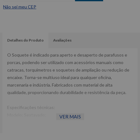
Não sei meu CEP
Detalhes do Produto
Avaliações
O Soquete é indicado para aperto e desaperto de parafusos e
porcas, podendo ser utilizado com acessórios manuais como
catracas, torquímetros e soquetes de ampliação ou redução de
encaixe. Torna-se multiuso ideal para qualquer oficina,
marcenaria e indústria. Fabricados com material de alta
qualidade, proporcionando durabilidade e resistência da peça.
Especificações técnicas:
Modelo: Sextavado;
VER MAIS
Encaixe: ½”;
Diâmetro de 19 mm;
Fabricado em aço cromo-vanádio.