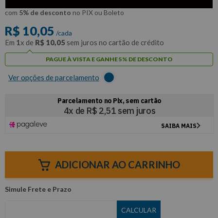
R$
9
,
55
Por:
/cada
com
5% de desconto
no PIX ou Boleto
R$
10
,
05
/cada
Em
1
x de
R$
10
,
05
sem juros no cartão de crédito
PAGUE À VISTA E GANHE 5% DE DESCONTO
Ver opções de parcelamento
ADICIONAR AO CARRINHO