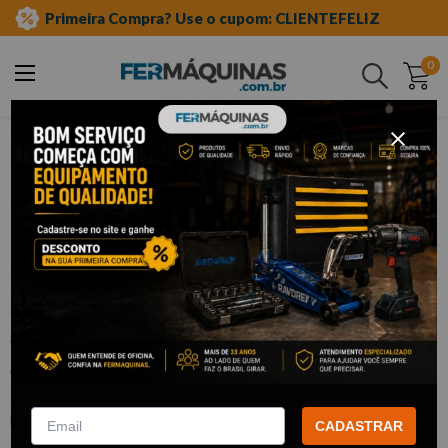
Primeira Compra? Use o cupom: CLIENTEFELIZ
0
Buscar
ferramentas manuais
soquetes e acessórios
soquetes de meia"
sextavado
Clique e veja!
Soquete Sextavado de 1/2 x 19 mm -
STELS
:
1381955
STELS
CADASTRAR