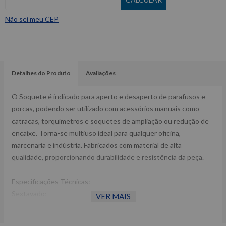
Não sei meu CEP
Detalhes do Produto
Avaliações
O Soquete é indicado para aperto e desaperto de parafusos e
porcas, podendo ser utilizado com acessórios manuais como
catracas, torquímetros e soquetes de ampliação ou redução de
encaixe. Torna-se multiuso ideal para qualquer oficina,
marcenaria e indústria. Fabricados com material de alta
qualidade, proporcionando durabilidade e resistência da peça.
Especificações Técnicas:
Sextavado;
VER MAIS
Curto;
Encaixe: ½” x 21 mm.