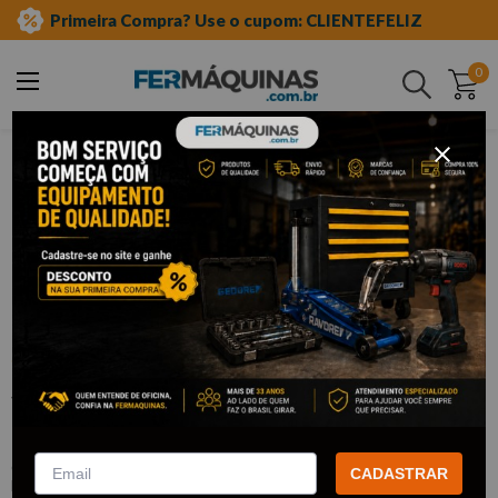
Primeira Compra? Use o cupom: CLIENTEFELIZ
0
Buscar
ferramentas manuais
soquetes e acessórios
soquetes de meia"
sextavado
Clique e veja!
Soquete Sextavado Curto 1/2" x 21
mm - WAFT
:
F6393
CADASTRAR
WAFT