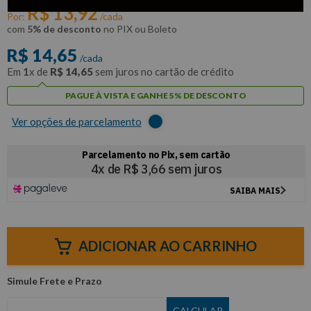
R$
13
,
92
Por:
/cada
com
5% de desconto
no PIX ou Boleto
R$
14
,
65
/cada
Em
1
x de
R$
14
,
65
sem juros no cartão de crédito
PAGUE À VISTA E GANHE 5% DE DESCONTO
Ver opções de parcelamento
ADICIONAR AO CARRINHO