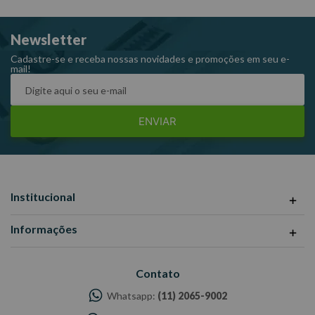
Dimensões com embalagem CxLxA (mm):100x27x70
Newsletter
Peso: 0,100 Kg
Ref: F6393
Cadastre-se e receba nossas novidades e promoções em seu e-
mail!
Garantia: 1 Ano
Fabricante: WAFT
ENVIAR
-Imagens meramente ilustrativas
-Todas as informações divulgadas são de responsabilidade do
Fabricante/ Fornecedor.
Institucional
Informações
Contato
Whatsapp:
(11) 2065-9002