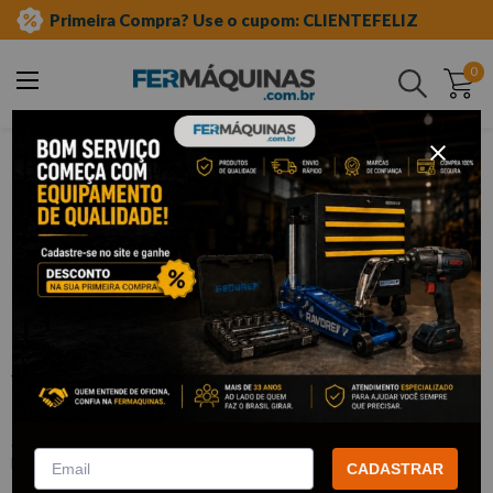
Primeira Compra? Use o cupom: CLIENTEFELIZ
0
Buscar
ferramentas manuais
soquetes e acessórios
soquetes de meia"
sextavado
Clique e veja!
Soquete Sextavado Curto 1/2 x 19 mm
- LEE TOOLS
:
688109
LEE TOOLS
CADASTRAR