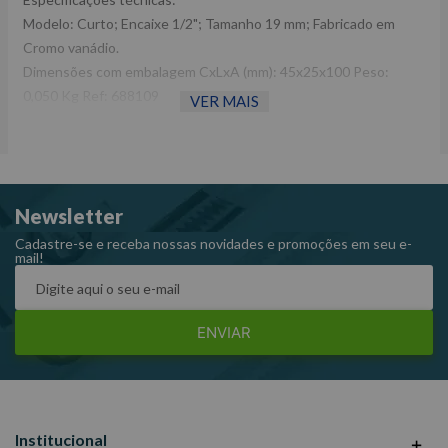
Modelo: Curto; Encaixe 1/2"; Tamanho 19 mm; Fabricado em
Cromo vanádio.
Dimensões com embalagem CxLxA (mm): 45x25x100 Peso:
0,050 Kg Ref: 688109
VER MAIS
Garantia: 90 dias Fabricante: LEE TOOLS -Imagens meramente
ilustrativas -Todas as informações divulgadas são de
responsabilidade do Fabricante/ Fornecedor.
Newsletter
Cadastre-se e receba nossas novidades e promoções em seu e-
mail!
ENVIAR
Institucional