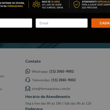
CADA
m seu e-mail!
Contato
Whatsapp:
(11) 2065-9002
nto
Televendas:
(11) 2065-9002
site@fermaquinas.com.br
es
Horário de Atendimento
Seg à Sex das 8h às 18h | Sáb das 8h às 12h
Endereço