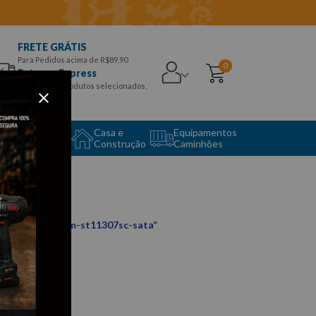
FRETE GRÁTIS
Para Pedidos acima de R$89,90
0
Entrega Express
para CEPS e produtos selecionados,
Aproveite!
uipamento
Casa e
Equipamentos
to Center
Construção
Caminhões
vado-1-4”x-7mm-st11307sc-sata
"