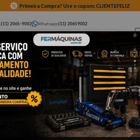
Primeira Compra? Use o cupom: CLIENTEFELIZ
s
(11) 2065-9002
Whatsapp
(11) 20659002
ue você procura...
Elétricas
Ferramentas
Ferramentas
Eq
Pneumáticas
Automotivas Especiais
Au
7sc-sata
Não encontramos nenhum resultado para "
soquete-sexta
O que eu devo fazer?
Verifique os termos digitados.
Tente utilizar uma única palavra.
Utilize termos genéricos na busca.
Tente utilizar sinônimos do termo desejado.