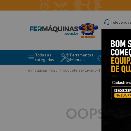
Televenda
Digite aqui o q
Todas as
Ferramentas
Ferramentas 
categorias
Manuais
e Máquinas
soquete-sextavado-1-4”x-7mm-st1130
OOPS!