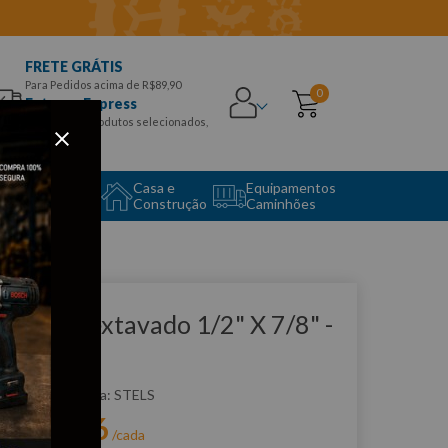
FRETE GRÁTIS
Para Pedidos acima de R$89,90
0
Entrega Express
para CEPS e produtos selecionados,
Aproveite!
uipamento
Casa e
Equipamentos
to Center
Construção
Caminhões
que e veja!
oquete Sextavado 1/2" X 7/8" -
TELS
:
1385355
STELS
R$
8
,
76
r:
/cada