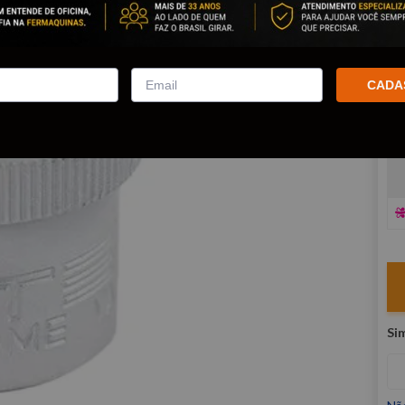
co
R
E
CADA
V