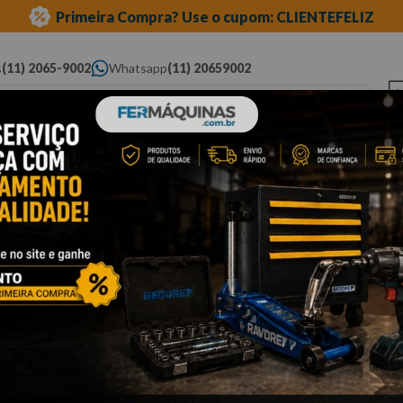
Primeira Compra? Use o cupom: CLIENTEFELIZ
s
(11) 2065-9002
Whatsapp
(11) 20659002
ue você procura...
Elétricas
Ferramentas
Ferramentas
Eq
Pneumáticas
Automotivas Especiais
Au
cessórios
soquetes de meia"
sextavado
Cli
S
S
Po