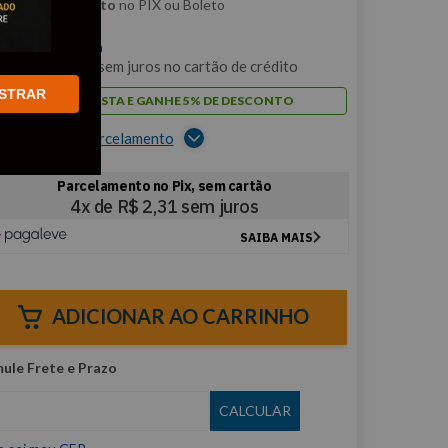
m
5% de desconto
no PIX ou Boleto
$
9
,
22
/cada
m
1
x de
R$
9
,
22
sem juros no cartão de crédito
STRAR
PAGUE À VISTA E GANHE 5% DE DESCONTO
er opções de parcelamento
ADICIONAR AO CARRINHO