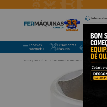
Televenda
Digite aqui o q
Todas as
Ferramentas
Ferramentas 
categorias
Manuais
e Máquinas
ferramentas manuais
soquetes e a