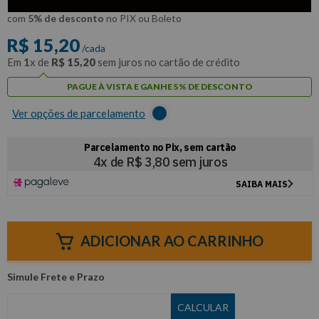
R$
14
,
44
Por:
/cada
com
5% de desconto
no PIX ou Boleto
R$
15
,
20
/cada
Em
1
x de
R$
15
,
20
sem juros no cartão de crédito
PAGUE À VISTA E GANHE 5% DE DESCONTO
Ver opções de parcelamento
ADICIONAR AO CARRINHO