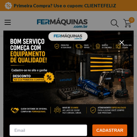
Primeira Compra? Use o cupom: CLIENTEFELIZ
0
Buscar
ferramentas automotivas especiais
chave de vela
Clique e veja!
Soquete Sextavado 1/2” x 21mm de
Vela - EDA
:
9XW
EDA
CADASTRAR